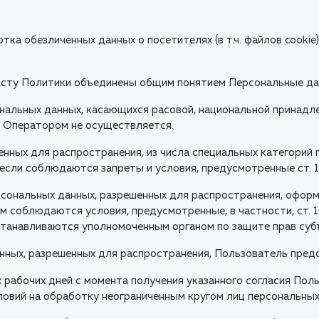
отка обезличенных данных о посетителях (в т.ч. файлов cook
ексту Политики объединены общим понятием Персональные да
нальных данных, касающихся расовой, национальной принадле
, Оператором не осуществляется.
нных для распространения, из числа специальных категорий пе
 если соблюдаются запреты и условия, предусмотренные ст. 1
рсональных данных, разрешенных для распространения, оформ
м соблюдаются условия, предусмотренные, в частности, ст. 1
станавливаются уполномоченным органом по защите прав суб
данных, разрешенных для распространения, Пользователь пре
ех рабочих дней с момента получения указанного согласия П
словий на обработку неограниченным кругом лиц персональны