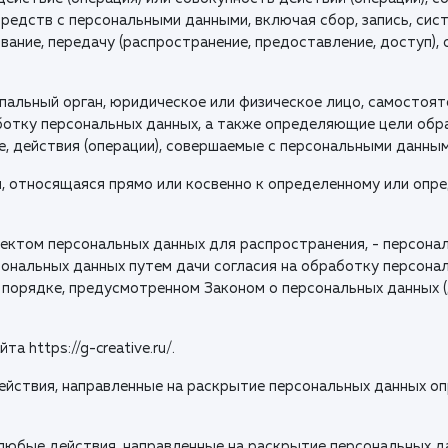
редств с персональными данными, включая сбор, запись, сист
ование, передачу (распространение, предоставление, доступ),
ипальный орган, юридическое или физическое лицо, самостоя
отку персональных данных, а также определяющие цели обра
, действия (операции), совершаемые с персональными данным
, относящаяся прямо или косвенно к определенному или оп
ектом персональных данных для распространения, - персонал
ональных данных путем дачи согласия на обработку персона
 порядке, предусмотренном Законом о персональных данных 
 https://g-creative.ru/.
действия, направленные на раскрытие персональных данных о
 любые действия, направленные на раскрытие персональных д