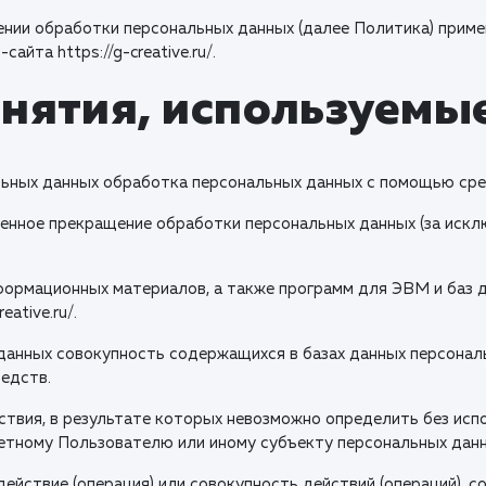
ении обработки персональных данных (далее Политика) приме
йта https://g-creative.ru/.
онятия, используемы
льных данных обработка персональных данных с помощью сре
менное прекращение обработки персональных данных (за искл
нформационных материалов, а также программ для ЭВМ и баз 
ative.ru/.
данных совокупность содержащихся в базах данных персонал
едств.
йствия, в результате которых невозможно определить без ис
етному Пользователю или иному субъекту персональных данн
ействие (операция) или совокупность действий (операций), 