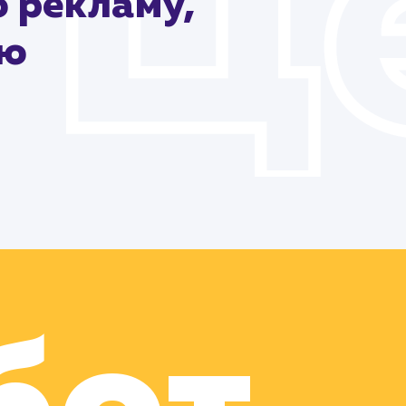
 рекламу,
ию