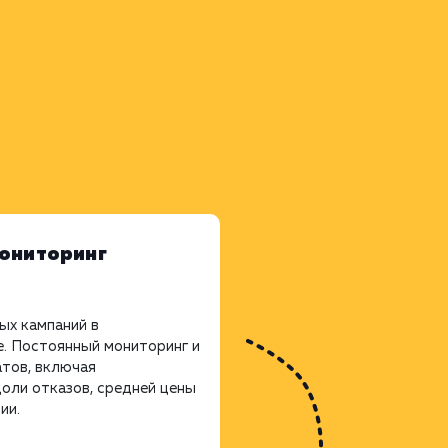
Мониторинг
ых кампаний в
. Постоянный мониторинг и
атов, включая
оли отказов, средней цены
ии.