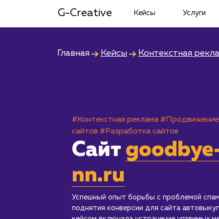
G-Creative
Кейсы
Услуги
Главная
Кейсы
Контекстная рекл
#Контекстная реклама
#Продвижение
сайтов
#Разработка сайтов
Сайт
goodbye
nn.ru
Успешный опыт борьбы с проблемой спам
поднятия конверсии для сайта автовыкуп
кейсом включала устранение уязвимых ме