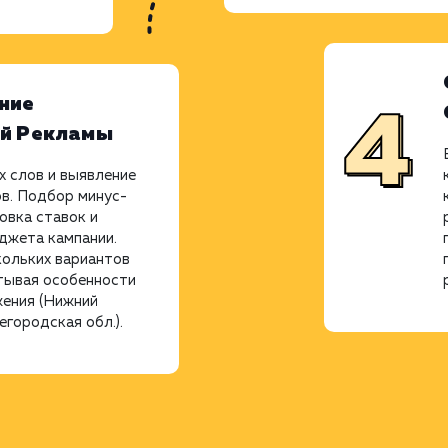
ние
ой Рекламы
 слов и выявление
в. Подбор минус-
овка ставок и
джета кампании.
кольких вариантов
тывая особенности
жения (Нижний
городская обл.).