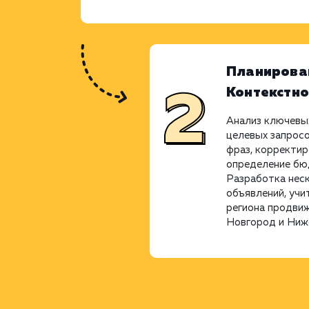
Планирова
Контекстн
Анализ ключевых
целевых запросо
фраз, корректир
определение бю
Разработка нес
объявлений, учи
региона продви
Новгород и Ниже