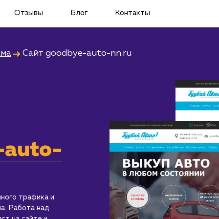
Отзывы
Блог
Контакты
ама
Сайт
goodbye-auto-nn.ru
-auto-
ного трафика и
а. Работа над
ст на сайте и