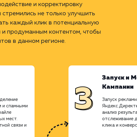
модействие и корректировку
ы стремились не только улучшить
вать каждый клик в потенциальную
м и продуманным контентом, чтобы
тов в данном регионе.
Запуск и 
Кампании
еделение
Запуск рекламн
 и спамными
Яндекс.Директе
файле
анализ результ
ых мест.
отслеживание д
тной связи и
клика и конверс