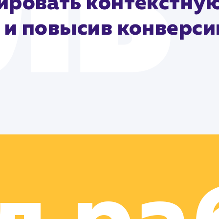
ровать контекстную
 и повысив конверс