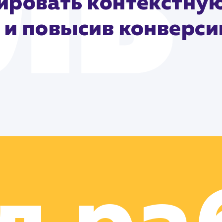
ровать контекстную
 и повысив конверс