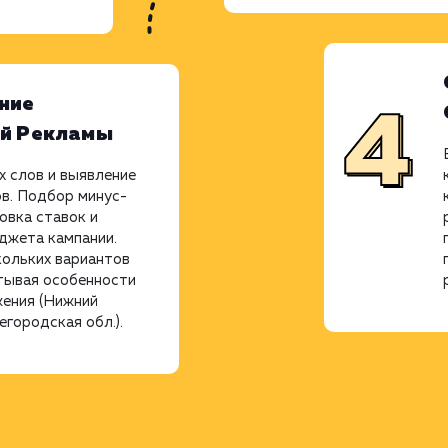
ние
ой Рекламы
 слов и выявление
в. Подбор минус-
овка ставок и
джета кампании.
кольких вариантов
тывая особенности
жения (Нижний
городская обл.).