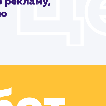
 рекламу,
ию