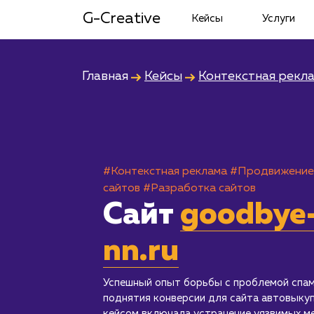
G-Creative
Кейсы
Услуги
Главная
Кейсы
Контекстная рекл
#Контекстная реклама
#Продвижение
сайтов
#Разработка сайтов
Сайт
goodbye
nn.ru
Успешный опыт борьбы с проблемой спам
поднятия конверсии для сайта автовыкуп
кейсом включала устранение уязвимых ме