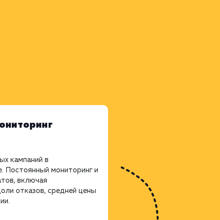
Мониторинг
ых кампаний в
. Постоянный мониторинг и
атов, включая
оли отказов, средней цены
ии.