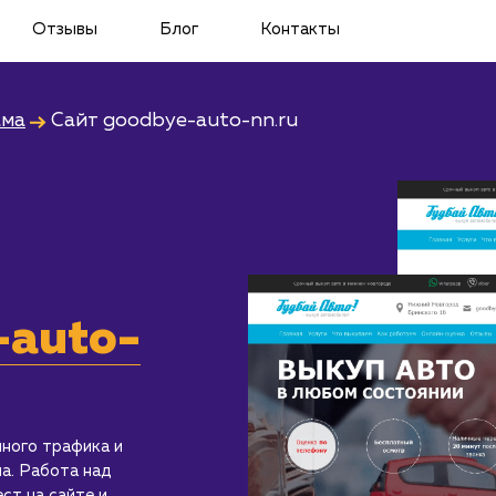
Отзывы
Блог
Контакты
ама
Сайт
goodbye-auto-nn.ru
-auto-
ного трафика и
а. Работа над
ст на сайте и