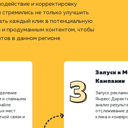
модействие и корректировку
ы стремились не только улучшить
вать каждый клик в потенциальную
м и продуманным контентом, чтобы
тов в данном регионе.
Запуск и 
Кампании
еделение
Запуск рекламн
 и спамными
Яндекс.Директе
файле
анализ результ
ых мест.
отслеживание д
тной связи и
клика и конверс