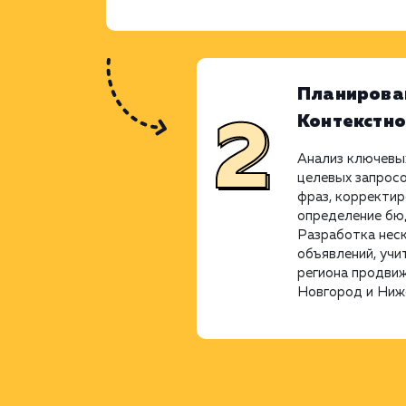
Планирова
Контекстн
Анализ ключевых
целевых запросо
фраз, корректир
определение бю
Разработка нес
объявлений, учи
региона продви
Новгород и Ниже