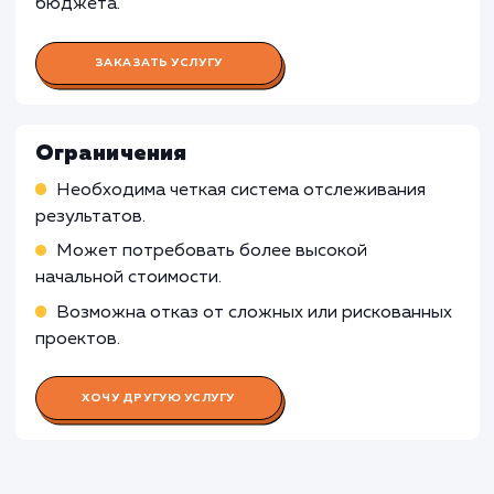
robots.txt для улучшения позиций в поисковых
системах
Построение качественной внешней ссылочн
массы для улучшения рейтинга сайта
Работа Контент-менеджера
Работа Специалиста по контекстн
рекламе
Работа Веб-аналитика