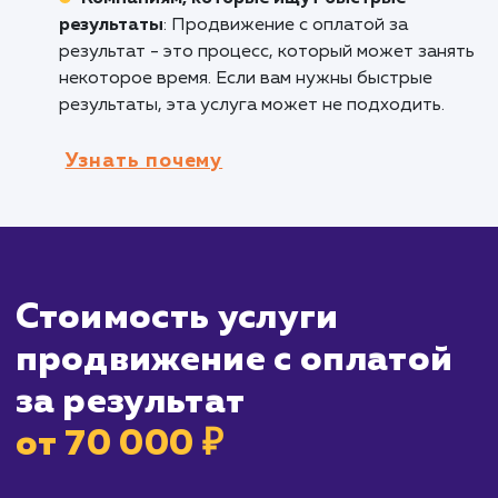
вкладывать большие суммы денег вперед,
рискуя не получить ожидаемый результат.
Предприятиям, которые хотят увидеть
реальные результаты
: Продвижение с опл
за результат идеально подходит для компан
которые хотят видеть конкретные, измерим
результаты от своих маркетинговых усилий.
Кому не подходит данный продук
Крупным компаниям с большими
маркетинговыми бюджетами
: Если у вас
большой маркетинговый бюджет и вы готов
инвестировать в продвижение без гарантии
конкретных результатов, оплата за результа
может не быть наилучшим вариантом.