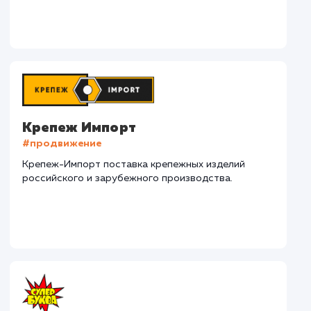
СМОТРЕТЬ ВСЕ
Наши клиенты
Дома Бани НН
#разработка #дизайн
В сфере строительства деревянных домов более
15 лет. Задача: создать новый сайт с последующим
продвижением.