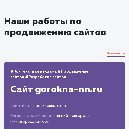
Производим регулярный мониторинг
показателей вашего сайта и изменений в
результатах поиска.
На основании анализа данных вносим
корректировки в стратегию продвижения дл
достижения наилучших результатов.
Отчетность и оплата
Предоставляем подробные отчеты о
проделанной работе и достигнутых результата
Вы платите только за реальные достижения
что гарантирует прозрачность и эффективнос
инвестиций в SEO.