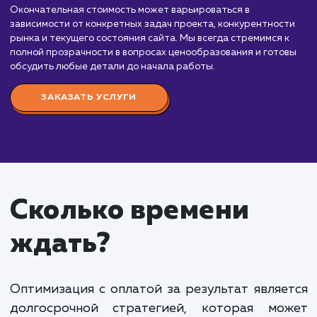
за результат
от 70 000 ₽
Продвижение с оплатой за результат – это
прекрасная возможность для клиентов оплачива
только те результаты, которые реально получены
Стоимость такого формата услуг начинается от 
000 руб. в месяц, однако окончательная сумма
зависит от объема выполненной работы и
достигнутых показателей.
Мы предлагаем несколько форматов оплаты,
включая систему премирования за выполнение
плановых показателей эффективности (KPI), моде
revenue share, где оплата составляет процент от
выручки, и фиксированную оплату с системой
премирования за выполнение плана.