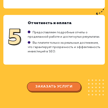
клиентов.
Диагностика и анализ
Изучаем конкретные цели вашего бизнеса и
целевую аудиторию.
Проводим глубокий анализ вашего сайта и е
текущего положения в поисковых системах.
Планирование стратегии
Определяем ваши ключевые запросы и
создаем семантическое ядро для SEO.
Разрабатываем подробную стратегию
продвижения, включающую техническую и