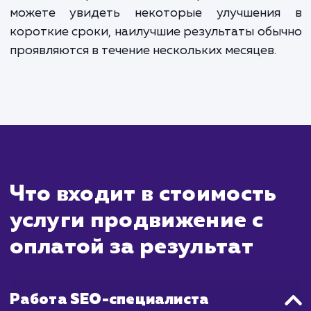
Сколько времени
ждать?
Оптимизация с оплатой за результат явля
долгосрочной стратегией, которая мо
занять от нескольких месяцев до года
зависимости от текущего состояния ваш
сайта, конкуренции в вашей ниш
установленных целей. Важно отметить, чт
не платите до тех пор, пока не увид
конкретные результаты. Это может б
значительное улучшение рейтинга ваш
сайта, увеличение трафика или увеличе