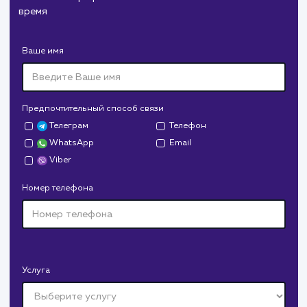
Служба дезинфекции по московской области.
Создание сайта на поддоменах и последующее
продвижение.
Дрова Руб
#cайт #дизайн
Доставка колотых дров. Нарисовали дизайн,
сверстали, наполнили и занимаемся продвижением.