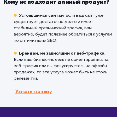
свой сайт, этот продукт идеален для вас.
Продвижение молодых сайтов поможет вам
создать прочную SEO-базу и начать привле
органический трафик.
Стартапам
: Начинающим компаниям, кот
стремятся увеличить видимость своего брен
Интернете, услуга будет весьма полезна.
Брендам, делающим ребрендинг или
запускающим новый сайт
: Если вы решили
полностью обновить свой сайт или запустит
новый, этот продукт поможет вам обеспечи
плавный переход и сохранить ваш SEO-
потенциал.