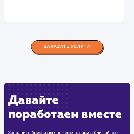
Городские окна
#разработка #продвижение
Производство пластиковых окон с 2006 г. Задача:
редизайн и продвижение сайта с целью повысить
конверсию продаж.
Пест Эксперт
#cайт #продвижение