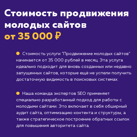
Кому не подходит данный продук
Устоявшимся сайтам
: Если ваш сайт уже
существует достаточно долго и имеет
стабильный органический трафик, вам,
вероятно, будет полезнее обратиться к усл
по оптимизации SEO.
Брендам, не зависящим от веб-трафика
:
Если ваш бизнес-модель не ориентирована 
веб-трафик или вы фокусируетесь на офлай
продажах, то эта услуга может быть не стол
релевантна.
Узнать почему