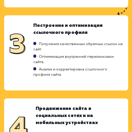
стратегического подхода, направленног
усиление его присутствия в поиско
системах и увеличение трафика. Наш про
продвижения молодых сайтов подразумев
последовательное выполнение ключе
этапов, которые помогают нам наилуч
образом реализовать потенциал вашего с
и вывести его на первые позиции в результ
поиска.
Аудит и оптимизация сайта
Технический аудит сайта для выявления и
устранения проблем.
Анализ конкурентов для определения