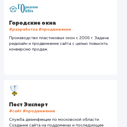
Бетон
Тематика
: Доставка бетона
Регион присутствия
: Москва и Московская область
Дизайн
: Разработка дизайна
Текст
: Оптимизация текста
Интеграции
: CRM
Стоимость контакта
Стоимость просмот
122,6 ₽
23,7 ₽