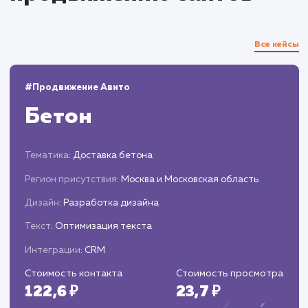
Анализ данных и корректировка
стратегии
Мониторинг и анализ результатов
продвижения.
Корректировка стратегии в соответствии с
полученными данными и изменениями в
алгоритмах поисковых систем.
Оптимизация дизайна и структуры сайта д
увеличения конверсий.
Проведение A/B тестирования.
Оптимизация сайта для локального SEO.
Работа с отзывами и местными бизнес-
листингами.