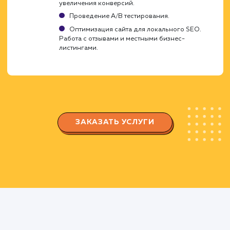
сайта.
Регулярное обновление и добавление
нового контента.
Построение и оптимизация
ссылочного профиля
Получение качественных обратных ссылок 
сайт.
Оптимизация внутренней перелинковки
сайта.
Анализ и корректировка ссылочного
профиля сайта.