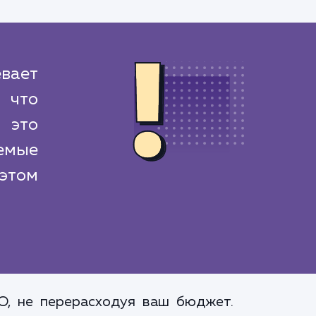
вает
 что
 это
емые
этом
EO, не перерасходуя ваш бюджет.