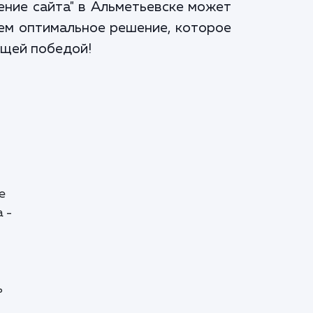
ение сайта" в Альметьевске может
дем оптимальное решение, которое
бщей победой!
е
 -
ь