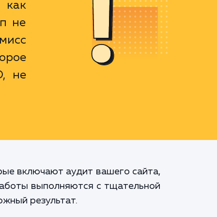
 как
ип не
омисс
орое
, не
рые включают аудит вашего сайта,
 работы выполняются с тщательной
ожный результат.