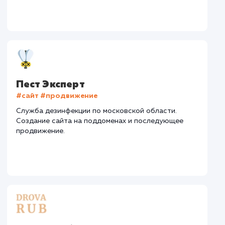
Регион
: Нижний Новгород и Нижегородская область
Дизайн
: Разработка интерактивного дизайна
Интеграции
: AmoCRM, Telegram
Дизайн
Верстка
Отладк
2 недели
1 неделя
2 дн