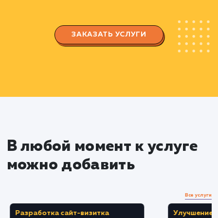
Проектирование структуры
Landing Page
Разработка структуры страницы с учетом
потребностей пользователей и правил UX/UI
дизайна.
Создание прототипа страницы,
позволяющего визуализировать расположен
всех элементов и блоков на странице.
Разработка дизайна и контента
Создание привлекательного дизайна,
отвечающего требованиям вашего бренда и
потребностям аудитории.
Написание убедительного SEO-