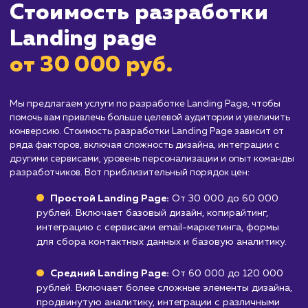
Кому не подходит данный продук
Компаниям, у которых уже есть
функциональный сайт, удовлетворяющий 
потребностям
: Landing page могут быть
избыточными, если ваш сайт уже обеспечив
высокий уровень конверсии.
Бизнесам, не готовым инвестировать в
рекламу и продвижение Landing page
:
Создание Landing page - это только полови
работы, так как потом ее еще нужно активн
продвигать.
Узнать почему