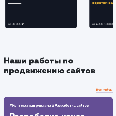
оптимизированного контента, способного
мотивировать посетителей на совершение
желаемого действия.
Тестирование и оптимизация
Проведение A/B тестирования для
определения наиболее эффективного
дизайна, структуры и контента.
Оптимизация Landing Page на основе
полученных результатов тестирования и
аналитики.