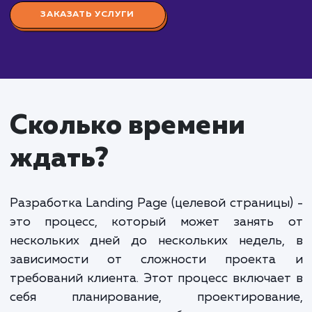
интеграцию с сервисами email-маркетинга, форм
для сбора контактных данных и базовую аналитик
Средний Landing Page:
От 60 000 до 120 0
рублей. Включает более сложные элементы дизай
продвинутую аналитику, интеграции с различным
сервисами, создание и оптимизацию SEO контент
Крупный Landing Page:
От 120 000 рублей и
выше. Включает сложные элементы дизайна,
написание уникального и SEO-оптимизированног
контента, интеграцию с различными внешними
сервисами, такими как CRM-системы, и передовы
технологии для аналитики и оптимизации конверс
Уточнение стоимости разработки Landing Page требует
детального обсуждения ваших требований и целей проек
Мы готовы обсудить ваши потребности и предложить