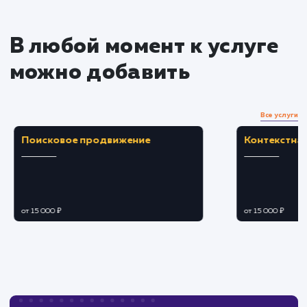
Преимущества
Эффективная защита от ботов и спама,
увеличивающая безопасность сайта.
Снижение нагрузки на сервер и повышение
качества захваченных данных.
ЗАКАЗАТЬ УСЛУГУ
Ограничения
Капча может немного усложнить процесс
заполнения форм пользователем.
Требуется правильная интеграция капчи в
формы для корректной работы.