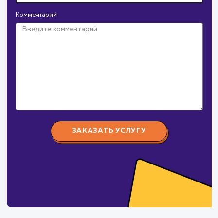
Давайте
поработаем вмест
Заполните бриф и мы свяжемся с вами в ближайшее
время
Ваше имя
Предпочтительный способ связи
Телеграм
Телефон
WhatsApp
Email