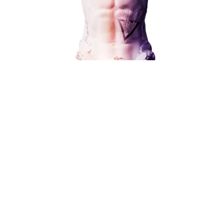
Контекстная реклама
Социальный маркетинг
от 15 000 ₽
Разработка и развитие
Администрирование сайта
Кейсы
Отзывы
Блог
Контакты
8 (800) 551-25-07
info@g-creative.ru