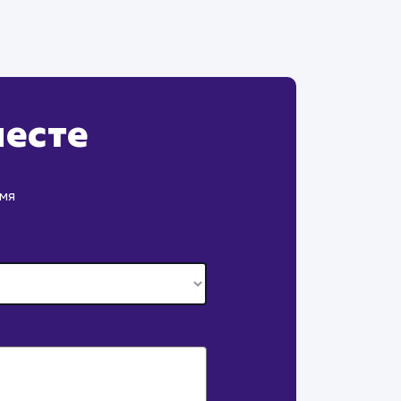
месте
емя