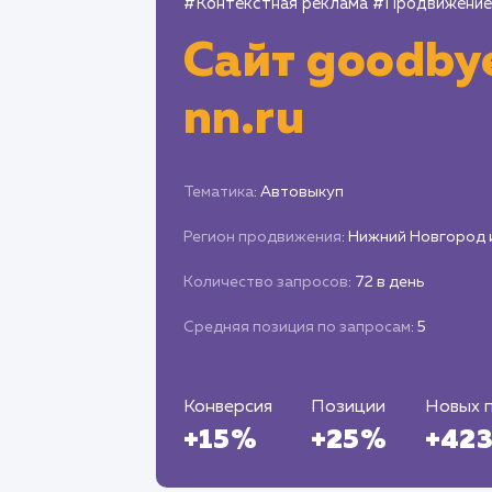
#Контекстная реклама
#Продвижение
Сайт
goodby
nn.ru
Тематика
: Автовыкуп
Регион продвижения
: Нижний Новгород 
Количество запросов
: 72 в день
Средняя позиция по запросам
: 5
Конверсия
Позиции
Новых 
+15%
+25%
+42