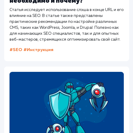
Как составить идеальный title дл
SEO?
Хорошие теги title не только говорят поисковым
системам о вашей странице. Они должны побуждать
пользователей кликать и переходить на страницу.
#SEO
#Инструкция
Предыдущая статья
Следующая