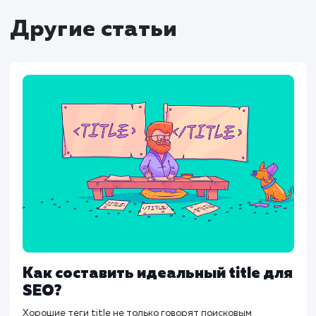
помогать вручную настраивать их для ка
страницы.
Заключение
Meta Description — это важный элемент 
который не следует пренебрегать. Хотя о
влияет напрямую на ранжирование, хор
подготовленное описание может заме
увеличить CTR и тем самым улучш
видимость сайта в поисковых системах.
Следуя данным рекомендациям и избе
распространенных ошибок, можно сдел
Meta Description эффективным инструме