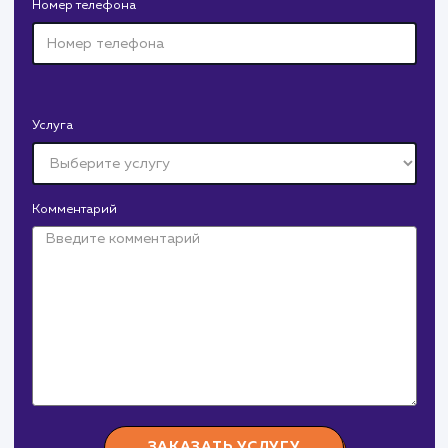
Полное руководство для
начинающих
Это полное руководство по работе с файлом robots.txt
обеспечит вас всем необходимым для успешного
управления индексацией вашего сайта. Вы найдете
подробные инструкции, примеры и рекомендации по
использованию этого важного инструмента SEO.
#robots.txt
#Инструкция
СМОТРЕТЬ ВСЕ