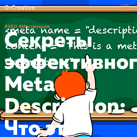
G-Creative
#SEO
#Инструкция
Секреты
эффективн
Meta
Description