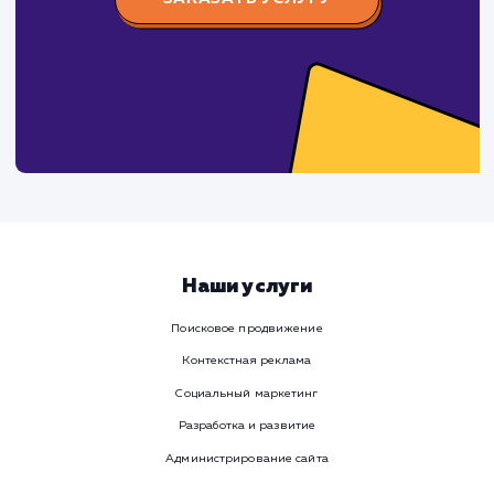
Давайте
поработаем вмест
Заполните бриф и мы свяжемся с вами в ближайшее
время
Ваше имя
Предпочтительный способ связи
Телеграм
Телефон
WhatsApp
Email
Viber