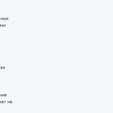
жных
ми.
язи
ние
рат на