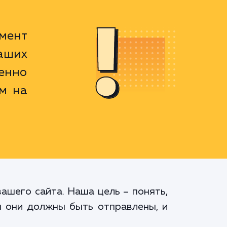
умент
аших
енно
м на
ашего сайта. Наша цель – понять,
м они должны быть отправлены, и