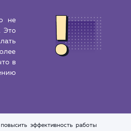
о не
. Это
лать
более
то в
ению
 повысить эффективность работы