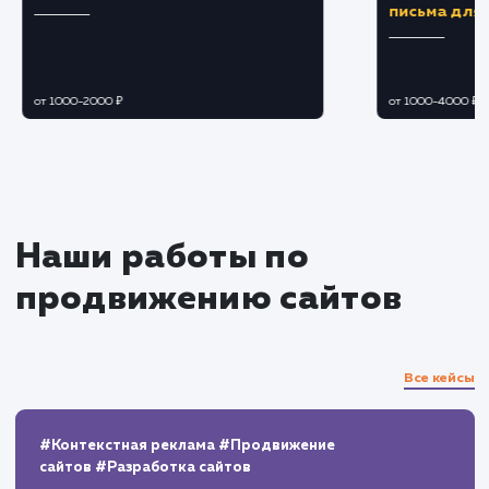
оптимизированного контента, способного
мотивировать посетителей на совершение
желаемого действия.
Тестирование и оптимизация
Проведение A/B тестирования для
определения наиболее эффективного
дизайна, структуры и контента.
Оптимизация Landing Page на основе
полученных результатов тестирования и
аналитики.