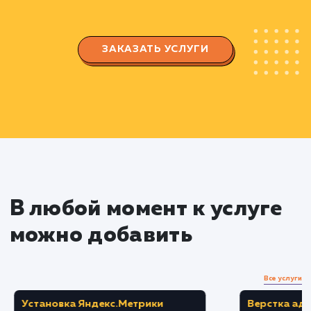
Проектирование структуры
Landing Page
Разработка структуры страницы с учетом
потребностей пользователей и правил UX/UI
дизайна.
Создание прототипа страницы,
позволяющего визуализировать расположен
всех элементов и блоков на странице.
Разработка дизайна и контента
Создание привлекательного дизайна,
отвечающего требованиям вашего бренда и
потребностям аудитории.
Написание убедительного SEO-