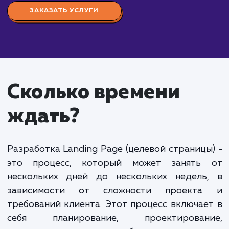
интеграцию с сервисами email-маркетинга, форм
для сбора контактных данных и базовую аналитик
Средний Landing Page:
От 60 000 до 120 0
рублей. Включает более сложные элементы дизай
продвинутую аналитику, интеграции с различным
сервисами, создание и оптимизацию SEO контент
Крупный Landing Page:
От 120 000 рублей и
выше. Включает сложные элементы дизайна,
написание уникального и SEO-оптимизированног
контента, интеграцию с различными внешними
сервисами, такими как CRM-системы, и передовы
технологии для аналитики и оптимизации конверс
Уточнение стоимости разработки Landing Page требует
детального обсуждения ваших требований и целей проек
Мы готовы обсудить ваши потребности и предложить