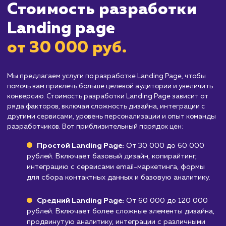
Кому не подходит данный продук
Компаниям, у которых уже есть
функциональный сайт, удовлетворяющий 
потребностям
: Landing page могут быть
избыточными, если ваш сайт уже обеспечив
высокий уровень конверсии.
Бизнесам, не готовым инвестировать в
рекламу и продвижение Landing page
:
Создание Landing page - это только полови
работы, так как потом ее еще нужно активн
продвигать.
Узнать почему