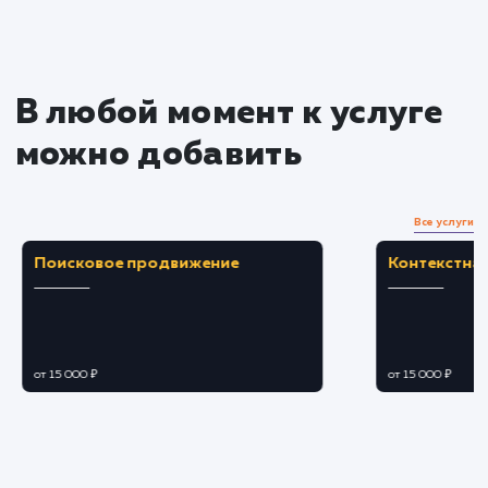
Преимущества
Автоматическое обновление контента сайта
синхронизируясь с вашим Instagram.
Увеличение привлекательности сайта и
повышение уровня вовлеченности
пользователей.
ЗАКАЗАТЬ УСЛУГУ
Ограничения
Необходимо согласие на подключение
Instagram API и наличие аккаунта в Instagram.