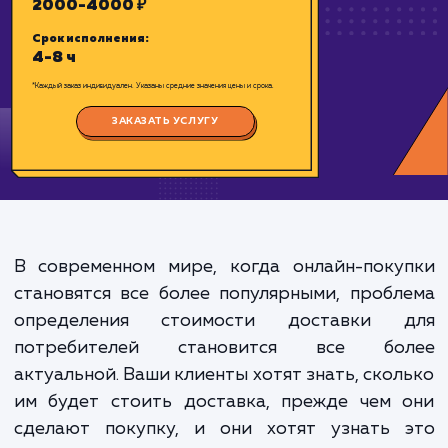
Цена:
2000-4000 ₽
Срок исполнения:
4-8 ч
*Каждый заказ индивидуален. Указаны средние значения цены и срока.
ЗАКАЗАТЬ УСЛУГУ
В современном мире, когда онлайн-поку
становятся все более популярными, проб
определения стоимости доставки 
потребителей становится все бо