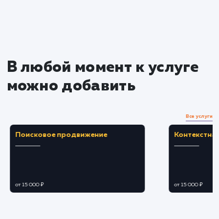
Преимущества
Упрощение процесса оформления заказа,
уменьшение количества отказов.
Предоставление полной информации о
стоимости и сроках доставки, увеличение
доверия.
ЗАКАЗАТЬ УСЛУГУ
Ограничения
Требует тщательной настройки и
актуализации данных о тарифах и условиях
доставки.
Возможные проблемы совместимости с