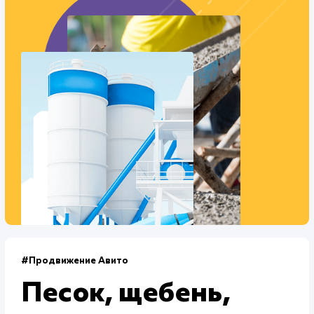
Текст
: Оптимизация текста
Интеграции
: CRM
Стоимость контакта
Стоимость просмотра
122,6 ₽
23,7 ₽