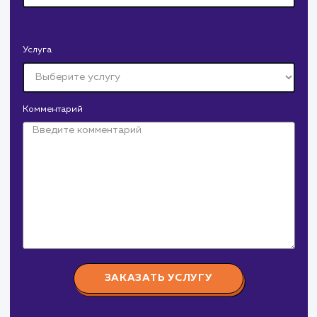
поработаем вмест
Заполните бриф и мы свяжемся с вами в ближайшее
время
Ваше имя
Предпочтительный способ связи
Телеграм
Телефон
WhatsApp
Email
Viber
Номер телефона