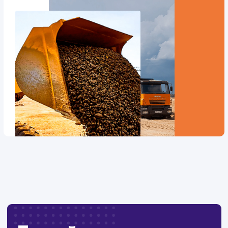
Дизайн
: Разработка дизайна
Текст
: Оптимизация текста
Интеграции
: CRM, Telegram
Стоимость контакта
Стоимость просмотра
52,7 ₽
9,21 ₽