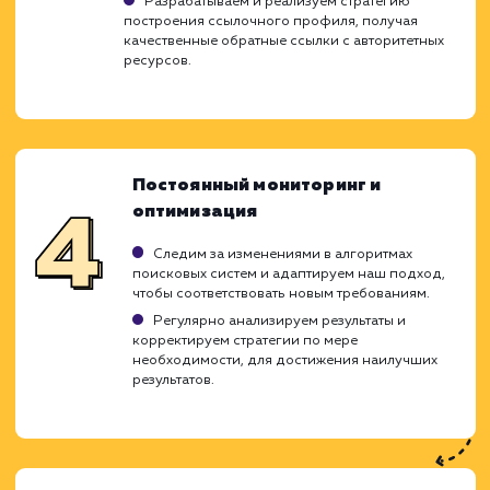
тщательно спланированный проце
включающий в себя несколько ключе
этапов. Важной особенностью является то,
мы индивидуально подходим к кажд
проекту, учитывая его уникальност
специфику. Это позволяет нам добиват
наилучших результатов и эффекти
продвигать ваш сайт.
Анализ и исследование
Исследуем ваш сайт, ваши цели, конкурентов
текущее состояние в рейтингах поисковых
систем.
Проводим подробный анализ ключевых слов
определяя те, которые максимально