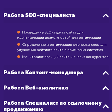
изменения в рейтинге могут нач
проявляться уже через 3-6 месяцев по
начала работы, но достижение стабиль
позиций в ТОП-10 может занять от 6 мес
до года и даже больше. Это зависит от мн
факторов, включая конкурентность ва
ниши, текущее состояние вашего сайт
выбранных ключевых слов.
Наша команда применяет комплекс
стратегии SEO, которые помогают ускор
этот процесс. Мы регулярно прово
аналитику и оптимизацию, чтобы увид
максимальную эффективность от продвиж
в короткие сроки.