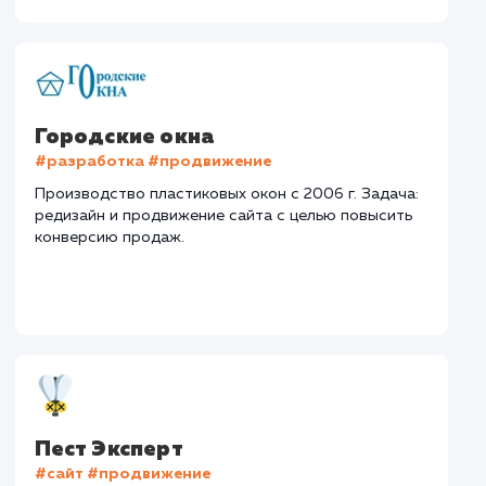
#Контекстная реклама
#Продвижение
сайтов
#Разработка сайтов
Сайт
superbukva.ru
Тематика
: Наружная реклама
Регион продвижения
: Нижний Новгород и
Нижегородская обл.
Количество запросов
: 150 в день
Средняя позиция по запросам
: 6
Конверсия
Позиции
Новых пользовател
+16%
+83%
+8871