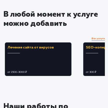
ссылок
Разрабатываем и реализуем стратегию
контент-маркетинга, создавая качественный и
уникальный контент, который будет привлекат
целевую аудиторию.
Разрабатываем и реализуем стратегию
построения ссылочного профиля, получая
качественные обратные ссылки с авторитетны
ресурсов.
Постоянный мониторинг и
оптимизация
Следим за изменениями в алгоритмах
поисковых систем и адаптируем наш подход
чтобы соответствовать новым требованиям.