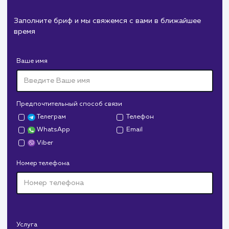
Пест Эксперт
#cайт #продвижение
Служба дезинфекции по московской области.
Создание сайта на поддоменах и последующее
продвижение.
Дрова Руб
#cайт #дизайн
Доставка колотых дров. Нарисовали дизайн,
сверстали, наполнили и занимаемся продвижением.