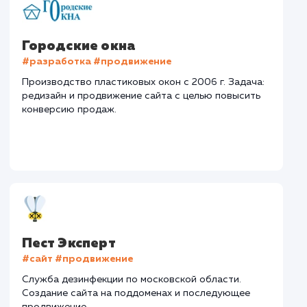
Авито
#Продвижение сайтов
#Разработка сайтов
Сайт
drova-rub.ru
Тематика
: Доставка колотых дров
Регион продвижения
: Москва и Московская обл.
Количество запросов
: 690 в день
Средняя позиция по запросам
: 4
Конверсия
Позиции
Новых пользовател
+27%
+92%
+6787