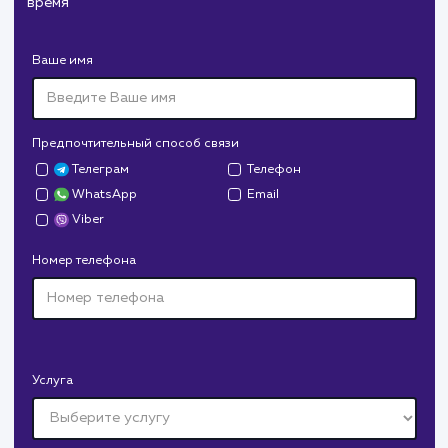
Служба дезинфекции по московской области.
Создание сайта на поддоменах и последующее
продвижение.
Дрова Руб
#cайт #дизайн
Доставка колотых дров. Нарисовали дизайн,
сверстали, наполнили и занимаемся продвижением.