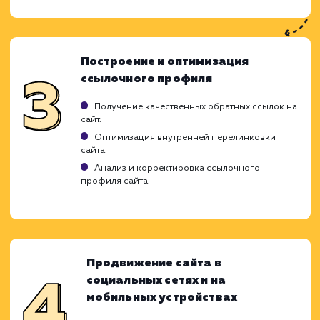
стратегического подхода, направленног
усиление его присутствия в поиско
системах и увеличение трафика. Наш про
продвижения молодых сайтов подразумев
последовательное выполнение ключе
этапов, которые помогают нам наилуч
образом реализовать потенциал вашего с
и вывести его на первые позиции в результ
поиска.
Аудит и оптимизация сайта
Технический аудит сайта для выявления и
устранения проблем.
Анализ конкурентов для определения