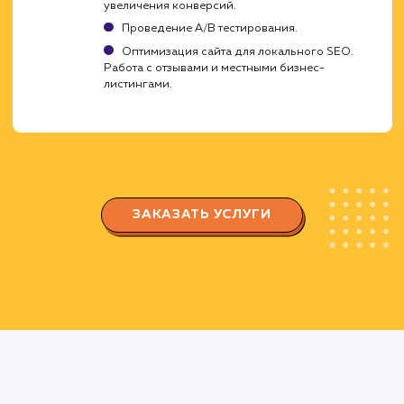
сайта.
Регулярное обновление и добавление
нового контента.
Построение и оптимизация
ссылочного профиля
Получение качественных обратных ссылок 
сайт.
Оптимизация внутренней перелинковки
сайта.
Анализ и корректировка ссылочного
профиля сайта.