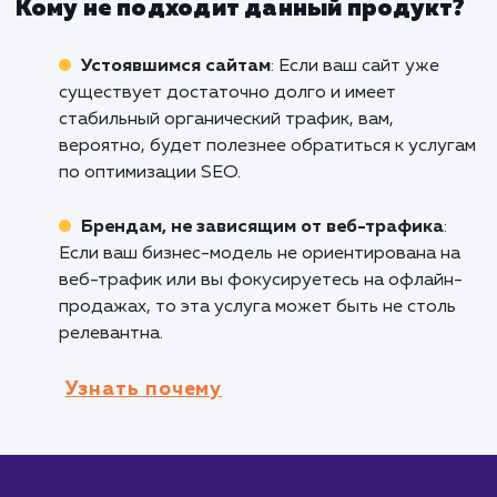
свой сайт, этот продукт идеален для вас.
Продвижение молодых сайтов поможет вам
создать прочную SEO-базу и начать привле
органический трафик.
Стартапам
: Начинающим компаниям, кот
стремятся увеличить видимость своего брен
Интернете, услуга будет весьма полезна.
Брендам, делающим ребрендинг или
запускающим новый сайт
: Если вы решили
полностью обновить свой сайт или запустит
новый, этот продукт поможет вам обеспечи
плавный переход и сохранить ваш SEO-
потенциал.