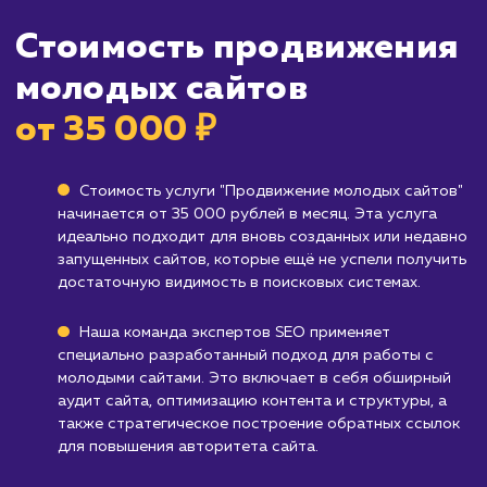
Кому не подходит данный продук
Устоявшимся сайтам
: Если ваш сайт уже
существует достаточно долго и имеет
стабильный органический трафик, вам,
вероятно, будет полезнее обратиться к усл
по оптимизации SEO.
Брендам, не зависящим от веб-трафика
:
Если ваш бизнес-модель не ориентирована 
веб-трафик или вы фокусируетесь на офлай
продажах, то эта услуга может быть не стол
релевантна.
Узнать почему