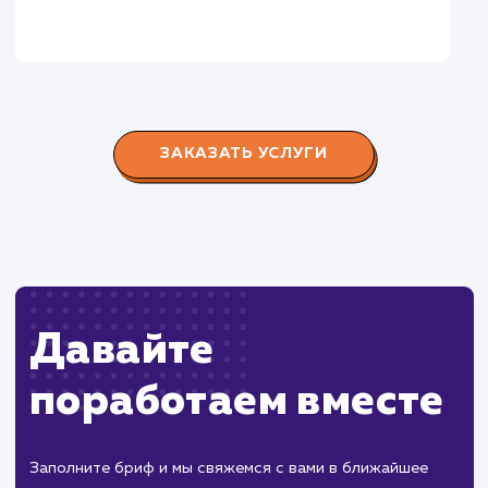
Городские окна
#разработка #продвижение
Производство пластиковых окон с 2006 г. Задача:
редизайн и продвижение сайта с целью повысить
конверсию продаж.
Пест Эксперт
#cайт #продвижение