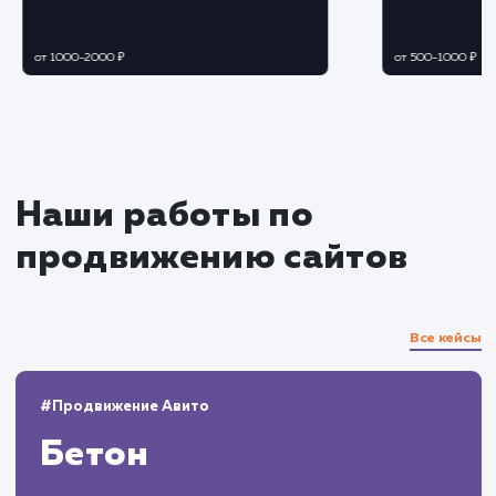
Мониторинг результатов и
корректировка стратегии
Отслеживание эффективности
применяемых методик и своевременная
корректировка стратегии продвижения.
Анализ поведения пользователей на сайт
и оптимизация элементов управления для
увеличения конверсии.
Поддержание результатов
Регулярное обновление и расширение
контента на сайте.
Непрерывный мониторинг изменений в
алгоритмах поисковых систем и адаптация