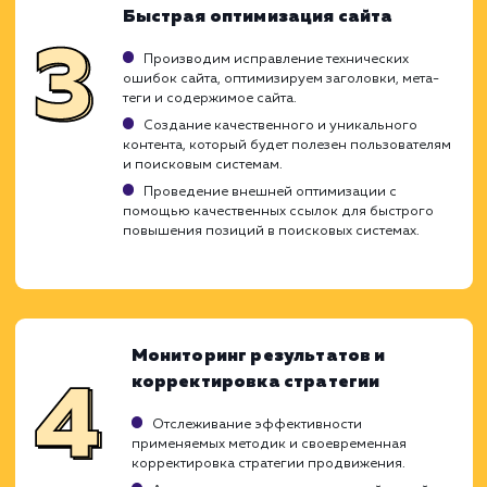
Продвижение сайта в сжатые сроки треб
глубоких знаний в области SEO и специ
работы поисковых систем. Благодаря на
опыту и гибкому подходу к каждому прое
мы можем обеспечить быстрое продвиже
сайта без ущерба его долгосроч
перспективе. Мы знаем, как добиться быс
результатов, не жертвуя стабильнос
позиций и качеством проделанных работ.
Анализ существующего состояни
сайта и конкурентов