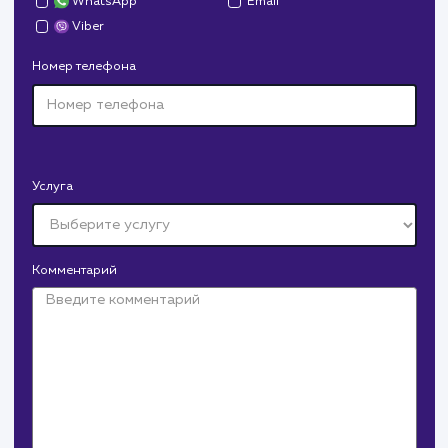
Дрова Руб
#cайт #дизайн
Доставка колотых дров. Нарисовали дизайн,
сверстали, наполнили и занимаемся продвижением.
В любой момент к у
можно добавить
Установка пикселя Вконтакте
Крепеж Импорт
#продвижение
Крепеж-Импорт поставка крепежных изделий