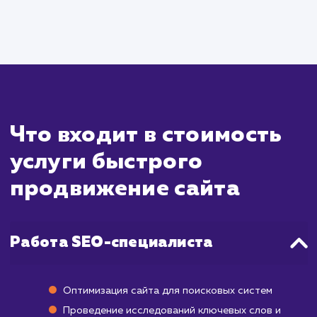
Быстрое продвижение сайта - 
специализированная услуга, кото
направлена на достижение види
результатов в короткие сроки. Ва
понимать, что быстрота достиже
результатов во многом зависит от множе
факторов, включая текущее состояние ва
сайта, выбранные ключевые слов
конкурентность в вашей нише. Одна
благодаря определенным стратегия
техникам, мы стремимся ускорить проц
продвижения и начать видеть положител
изменения уже через 1-3 месяца после на
работы.