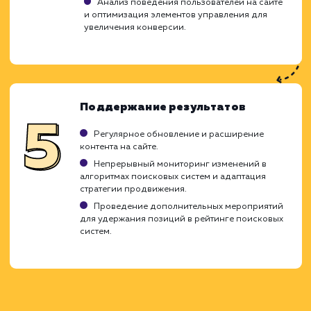
Определение текущего уровня оптимизаци
сайта.
Анализ конкурентов и их стратегий
продвижения.
Оценка технического состояния сайта и
возможности его быстрой оптимизации.
Определение стратегии быстрог
продвижения
Выбор наиболее эффективных методик
продвижения с учетом специфики сайта.
Подбор ключевых запросов с высокой
конверсией и низкой конкурентностью.
Создание плана действий с четкими
сроками выполнения задач.