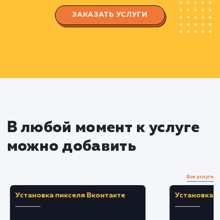
Быстрая оптимизация сайта
Производим исправление технических
ошибок сайта, оптимизируем заголовки, мета
теги и содержимое сайта.
Создание качественного и уникального
контента, который будет полезен пользовател
и поисковым системам.
Проведение внешней оптимизации с
помощью качественных ссылок для быстрого
повышения позиций в поисковых системах.