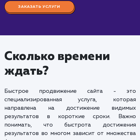
Стоимость услуги "Быстрое продвижение сайт
начинается от 50 000 рублей в месяц. Данная ус
ориентирована на тех клиентов, которым требуе
увеличить видимость своего сайта в поисковых
системах в кратчайшие сроки.
Наша команда SEO-специалистов применяет
современные методики и инструменты для
ускоренного продвижения сайта. Мы работаем н
технической и внутренней оптимизацией сайта,
создаем качественный и уникальный контент, стр
естественный и эффективный профиль обратных
ссылок.
Также мы активно используем платные каналы
привлечения трафика, такие как контекстная и
медийная реклама, чтобы ускорить процесс
получения трафика и первых конверсий.