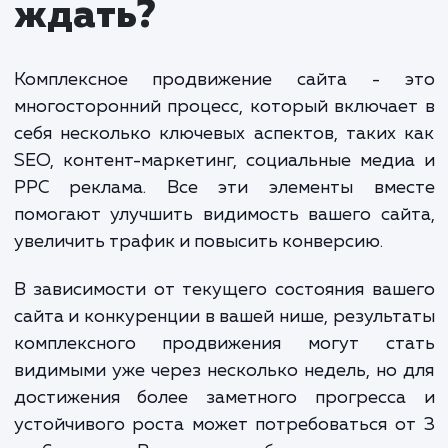
предусматривает оплату процентом от выручки,
которую мы помогаем генерировать. Фиксирован
оплата с системой премирования за выполнение
плана предполагает фиксированный платеж плюс
бонусы за достижение определенных целей. Вар
CPA/CPL означает оплату за конкретные действи
пользователей, а комиссии от бюджета за платн
каналы и/или оплата за трафик применяются в сл
с SEO.
Финальная стоимость зависит от многих факторов, включ
сложность проекта, конкурентность отрасли, текущее
состояние сайта и многое другое. Мы всегда стремимся к
прозрачности ценообразования и готовы обсудить все
детали, прежде чем приступить к работе."
ЗАКАЗАТЬ УСЛУГИ