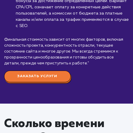
комплексное
продвижение
от 99 000 руб./мес.
"Комплексное продвижение сайта – это сложн
процесс, включающий в себя множество аспекто
начиная от SEO и заканчивая SMM и контент-
маркетингом. Стоимость такой услуги начинается
99 000 руб. в месяц, включая фиксированную оп
и процент от достижения ключевых показателей
эффективности (KPI).
Мы гибко подходим к оплате, предлагая клиен
выбор из нескольких вариантов. Система
премирования за выполнение плановых финансов
показателей позволяет клиентам оплачивать
конкретные результаты. Revenue share