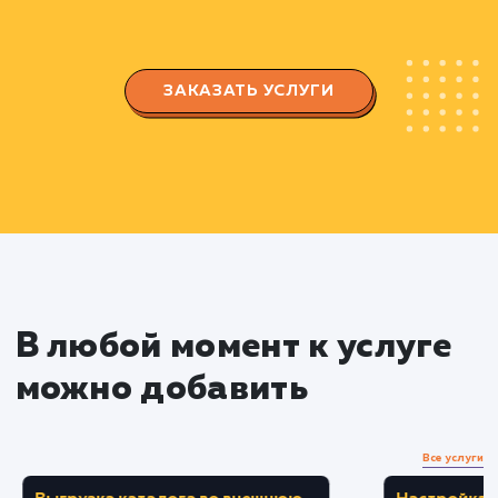
продвижения.
Разработка интегральной стратегии,
включающей техническую и контентную
оптимизацию, наращивание ссылочной массы
улучшение взаимодействия с пользователями
Применение стратегии
Внедрение технических изменений для
улучшения индексации сайта поисковыми
системами.
Создание и оптимизация контента,
удовлетворяющего запросам пользователей 
стандартам SEO.
Развитие профиля обратных ссылок, с
учетом качества и релевантности источников.