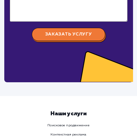
российского и зарубежного производства.
СуперБуква
#реклама #сайт
Изготовление наружной рекламы (объемные буквы,
световые короба, таблички, стенды и тд.)