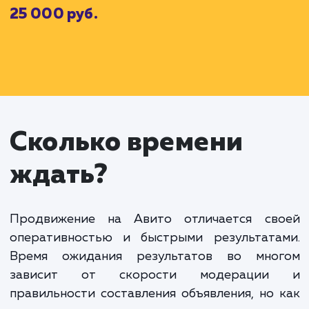
За эти услуги мы взимаем абонентскую плату (
которая составляет
15 000
рублей в месяц.
Кроме того, вы решаете воспользоватьс
дополнительными услугами для повышения видимос
объявлений:
Платное размещение 5 объявлений
Оптимизация заголовков и текста объявлений
D
Стоймость дополнительных услуг (
) составляе
например,
7 000
рублей.
Наконец, вашим основным целью является увеличен
количества просмотров и кликов на объявления. Ес
ваши объявления преуспевают и достигаю
поставленных целей, вы оплачиваете премиальн
Sp
часть (
), которая может составить, например,
3 00