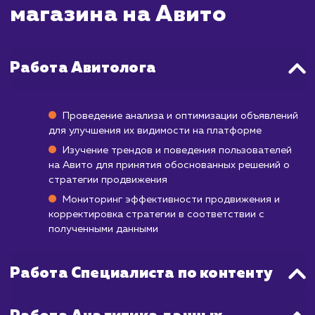
правило, это вопрос от нескольких мину
часов.
Ваше объявление станет видимым в пои
Авито уже через 30-60 минут после 
утверждения. При правильном подход
использовании платных возможностей са
количество просмотров ваших объявле
начнёт расти уже с первых часов по
публикации.
Помните, что эффективность продвижени
Авито зависит не только от скорости, но 
качества вашего объявления, нали
качественных фотографий и правил
выбранных ключевых слов. Регуляр