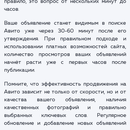
рублей.
Таким образом, общая стоимость продвижения н
S
Авито (
) в этом месяце будет составлять:
S = A + D + Sp
S
=
15 000
(абонентская плата) +
7 00
(дополнительные услуги) +
3 000
(премиальная часть)
25 000
рублей
Пожалуйста, обратите внимание, что это прост
пример. Реальная стоимость может варьироваться
зависимости от ваших специфических потребностей
результатов продвижения.
25 000 руб.