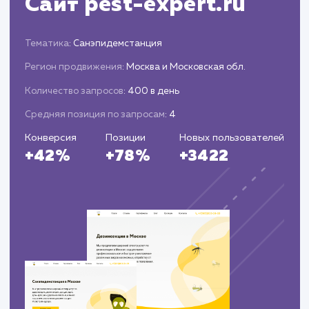
Увеличение уровня доверия и лояльност
клиентов к продавцу.
Постоянная оптимизация и
улучшение
Постоянное обновление и оптимизация
объявлений для поддержания их актуальнос
и эффективности.
Адаптация стратегии продвижения на
основе изменений на рынке и поведения
пользователей.
Применение новых техник и методов
продвижения для достижения лучших
результатов.