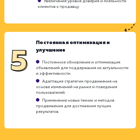
улучшения видимости ваших объявлени
повышения их конверсии. Внедряя страт
оптимизации Авито, мы придерживае
проверенной методики, которая позволяет
обеспечить максимальную эффективност
учитывает все особенности и требова
конкретного объявления или аккаунта.
Анализ рынка и конкурентов
Изучение рынка и целевой аудитории, анали
действий конкурентов.
Определение ключевых слов и запросов,
которые используют потенциальные покупатели
Оценка стоимости клика и бюджета
рекламной кампании.