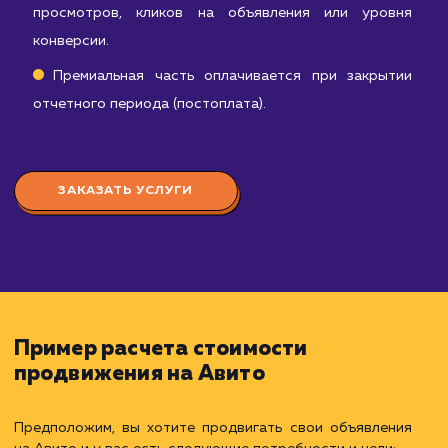
эффективности объявлений, анализ конверсии
вовлеченности аудитории.
Базовое взаимодействие с платформой Авит
поддержка активного статуса аккаунта, ответы 
вопросы пользователей и т.д.
Абонентская плата оплачивается в начал
каждого отчетного периода.
D:
стоимость дополнительных услуг, таких как:
Платное размещение объявлений: покупк
специальных пакетов или опциями на Авито д
увеличения видимости объявлений.
Использование инструментов для повышени