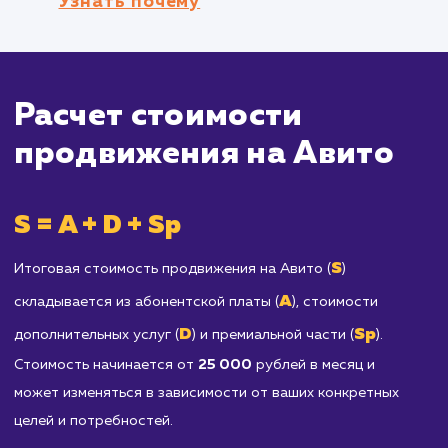
услуг, управление сотнями или тысячами
объявлений на Авито может быть непросто
задачей.
Продавцам запрещенных товаров и усл
Все товары и услуги, предлагаемые на Авито
должны соответствовать Правилам сайта. Е
ваш продукт или услуга не допускается к
размещению на Авито, этот метод
продвижения не будет работать для вас.
Отраслям, требующим
специализированных или профессиональ
платформ для продажи
: Например, если вы
занимаетесь продажей специализированног
программного обеспечения или предлагаете
высококвалифицированные юридические