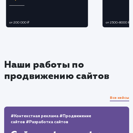
Ежедневный мониторинг эффективности
объявлений.
Отслеживание статистики просмотров,
кликов и конверсии.
Постоянное внедрение улучшений и
оптимизаций на основе полученных данных.
Управление отзывами и
репутацией
Мониторинг и реагирование на отзывы и
вопросы пользователей.
Управление репутацией продавца на
платформе.