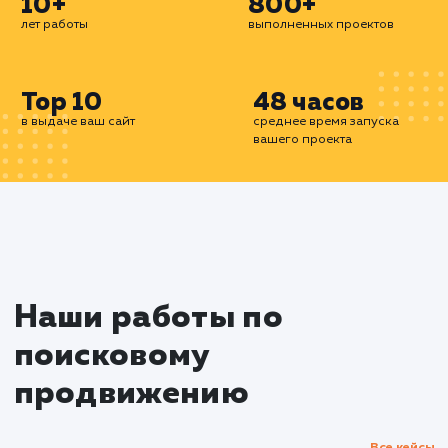
кампаний с точки зрения получения качестве
лидов. Мы также предлагаем услуги по управл
репутацией (SERM) и SEO-копирайтингу, ч
усилить ваш бренд в интернете.
Все наши услуги ориентированы на результат.
означает, что вы платите не просто за работу, 
конкретные достижения - будь то увелич
трафика, количество лидов или позици
поисковой выдаче. Мы уверены, что качестве
поисковое продвижение - это инвестици
развитие вашего бизнеса, которая обязате
окупится.