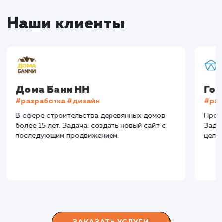
Конверсия
Позиции
Новых пользовател
+16%
+83%
+8871