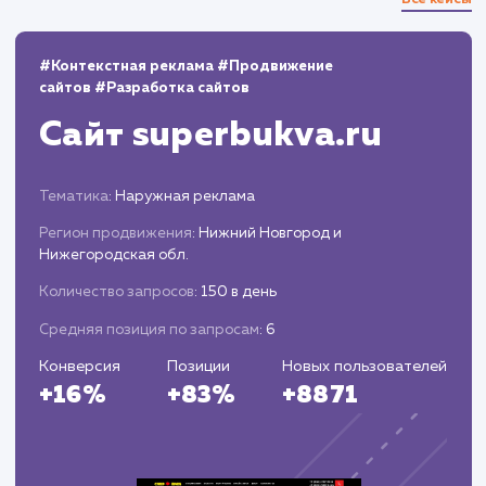
10+
800+
лет работы
выполненных проектов
Top 10
48 часов
в выдаче ваш сайт
среднее время запуска
вашего проекта
Наши работы по
поисковому