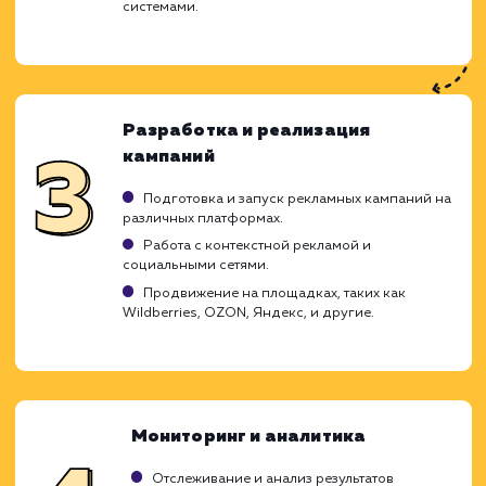
работы и честные прогнозы. Мы стремим
тому, чтобы через 2-4 месяца работы
увидели реальные результаты, кото
подтвердят эффективность нашей страте
поискового продвижения.
Помните, что органический трафик - 
инвестиция в будущее вашего бизне
благодаря которой результаты будут ощу
на протяжении длительного времени.
Анализ и стратегия
Детальный анализ вашего сайта, конкуренто
и целевой аудитории.