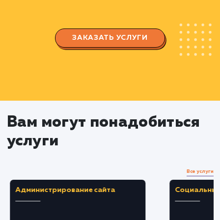
Разработка и реализация
кампаний
Подготовка и запуск рекламных кампаний 
различных платформах.
Работа с контекстной рекламой и
социальными сетями.
Продвижение на площадках, таких как
Wildberries, OZON, Яндекс, и другие.
Мониторинг и аналитика
Отслеживание и анализ результатов