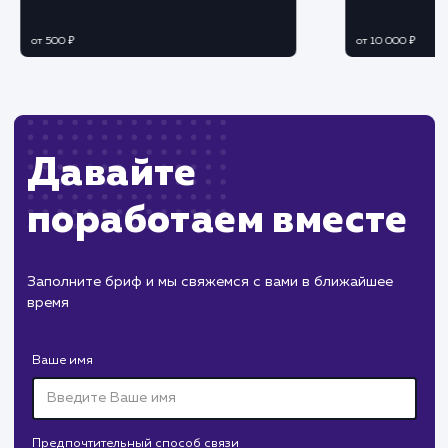
рекламных кампаний.
Постоянный мониторинг эффективности
продвижения.
Корректировка стратегии и оптимизация
бюджета на основе полученных данных.
Регулярная отчетность и
корректировка стратегии
Подготовка подробных отчетов о
проделанной работе и достигнутых результата
Корректировка стратегии продвижения в
соответствии с полученными данными.
Планирование дальнейших действий для
устойчивого роста и развития вашего бизнеса