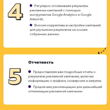
Анализ и стратегия
Изучаем ваш бизнес, цели рекламной
кампании и целевую аудиторию.
Анализируем рекламные кампании
конкурентов в Google Adwords.
Создаем стратегию настройки Google
Adwords, идеально подходящую для вашего
бизнеса.
Создание и оптимизация
рекламных кампаний
Создаем рекламные группы, подбираем
ключевые слова и настраиваем максимальны