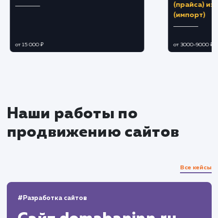
Мониторинг и аналитика
Регулярно отслеживаем результаты
рекламных кампаний с помощью
инструментов Google Analytics и Google
Adwords.
Вносим коррективы в настройки кампан
для улучшения результатов на основе
собранных данных.
Отчетность
Предоставляем вам подробные отчеты о
результатах рекламной кампании, включая