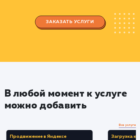
ставки.
Создаем уникальные и привлекательные
объявления, оптимизированные под целевую
аудиторию.
Настраиваем геотаргетинг и таргетинг по
времени для увеличения эффективности
рекламы.
Тестирование и оптимизация
Проводим A/B тестирование разных верси
объявлений для определения наиболее
привлекательных и эффективных.
Оптимизируем рекламные кампании на
основе полученных результатов тестирования.