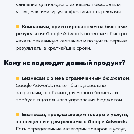
уже сегодня, чтобы обсудить, как мы м
помочь вам с настройкой Google AdWords. 
нетерпением ждем возможности работат
вами и помочь вашему бизнесу процветать!
Кому подходит данный продукт?
Международным бизнесам
: Если ваша
компания стремится привлечь клиентов по в
миру, Google Adwords может стать идеальн
решением, благодаря своей широкой геогр
охвата.
Компаниям с широким спектром товаров
услуг
: С помощью Google Adwords вы может
настроить детализированные рекламные