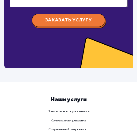
СуперБуква
#реклама #сайт
Изготовление наружной рекламы (объемные буквы,
световые короба, таблички, стенды и тд.)