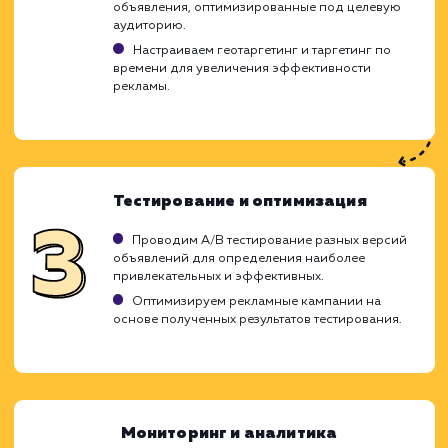
Ход работ
Настройка Google Adwords - это сложны
тщательный процесс, который треб
глубоких знаний и опыта в сфере интер
маркетинга. Наша цель - максимал
эффективно использовать ваш реклам
бюджет, привлекая целевых пользовател
увеличивая конверсию. Для достижения э
мы используем проверенные методик
стратегии, специфические для Google Adwor