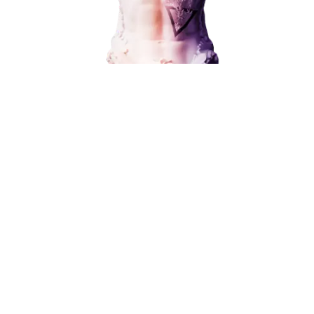
Наши услуги
В любой момент к у
Поисковое продвижение
можно добавить
Контекстная реклама
Социальный маркетинг
Разработка и развитие
Администрирование сайта
Поисковое продвижение
Кейсы
Отзывы
Блог
от 15 000 ₽
Контакты