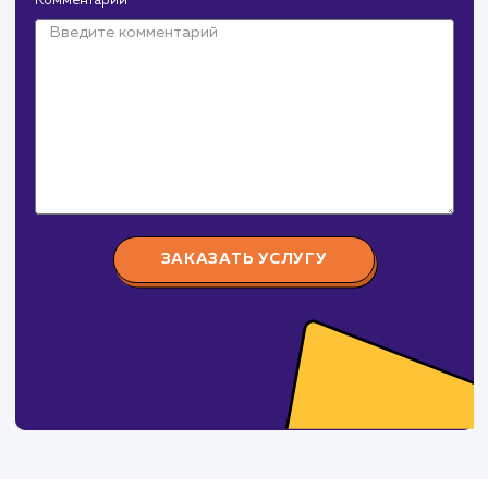
Давайте
поработаем вмест
Заполните бриф и мы свяжемся с вами в ближайшее
время
Ваше имя
Предпочтительный способ связи