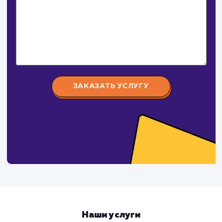
Давайте
поработаем вмест
Заполните бриф и мы свяжемся с вами в ближайшее
время
Ваше имя
Предпочтительный способ связи
Телеграм
Телефон
WhatsApp
Email
Viber