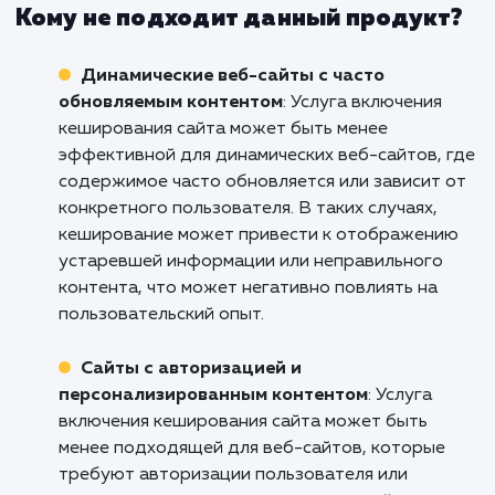
онлайн-магазинов и бизнесов электронной
коммерции. Она способствует ускорению
загрузки страниц товаров, категорий и кор
покупателя, что повышает скорость обрабо
заказов и улучшает пользовательский опыт.
Кроме того, использование кеширования
позволяет снизить нагрузку на сервер и
повысить масштабируемость онлайн-магазин
Корпоративные веб-сайты
: Услуга
включения кеширования сайта является цен
решением для корпоративных веб-сайтов,
которые представляют информацию о
компании, ее продуктах и услугах. Она
обеспечивает быструю загрузку статически
страниц, таких как "О нас", "Контакты" и "Услу
улучшая пользовательский опыт и способств