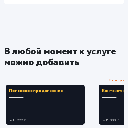
услугу на пиксели
Преимущества
Ускоряет время загрузки веб-страниц,
обеспечивая лучший пользовательский опыт.
Снижает нагрузку на сервер, что может
привести к снижению затрат на хостинг.
ЗАКАЗАТЬ УСЛУГУ
Ограничения
Не всегда подходит для сайтов с часто
обновляемым контентом из-за задержки