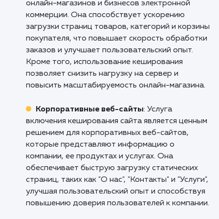
Кому подходит данный продукт?
Веб-сайты с высоким трафиком
: Услуга
включения кеширования сайта особенно
полезна для веб-сайтов с высоким уровнем
посещаемости. Она позволяет ускорить
загрузку страниц и снизить нагрузку на серв
обеспечивая быстрый доступ к кэшированн
версиям страниц. Это особенно важно для
сохранения удовлетворенности пользовате
и улучшения их общего опыта взаимодействи
веб-сайтом.
Онлайн-магазины и электронная
коммерция
: Услуга включения кеширования
сайта представляет большую ценность для