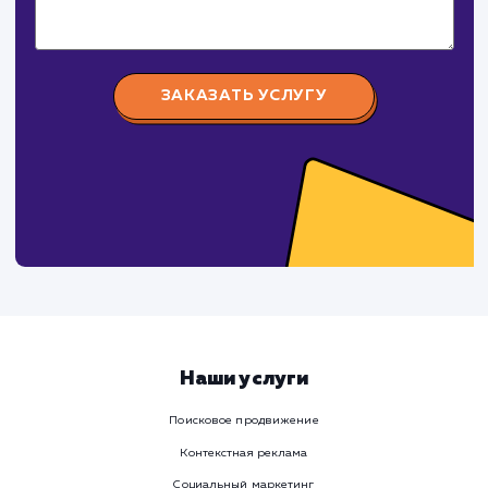
поработаем вмест
Заполните бриф и мы свяжемся с вами в ближайшее
время
Ваше имя
Предпочтительный способ связи
Телеграм
Телефон
WhatsApp
Email
Viber
Номер телефона