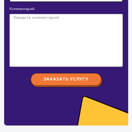
Давайте
поработаем вмест
Заполните бриф и мы свяжемся с вами в ближайшее
время
Ваше имя
Предпочтительный способ связи
Телеграм
Телефон
WhatsApp
Email