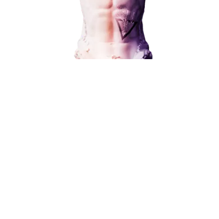
Контекстная реклама
Социальный маркетинг
от 15 000 ₽
Разработка и развитие
Администрирование сайта
Кейсы
Отзывы
Блог
Контакты
8 (800) 551-25-07
info@g-creative.ru