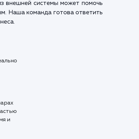
) из внешней системы может помочь
ым. Наша команда готова ответить
неса.
еально
варах
частью
мя и