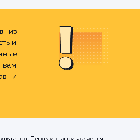
в из
сть и
нные
 вам
ов и
зультатов. Первым шагом является