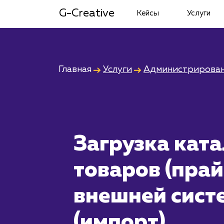
G-Creative
Кейсы
Услуги
Главная
Услуги
Администрирован
Загрузка ката
товаров (прай
внешней сист
(импорт)