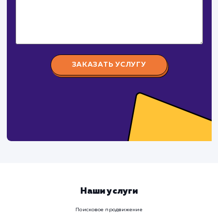
Давайте
поработаем вмест
Заполните бриф и мы свяжемся с вами в ближайшее
время
Ваше имя
Предпочтительный способ связи
Телеграм
Телефон
WhatsApp
Email
Viber