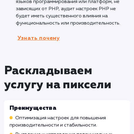
настройки, которые могут повлиять на
безопасность веб-приложений. Это позволя
разработчикам и администраторам принять
соответствующие меры для обеспечения
защиты данных и предотвращения
потенциальных атак.
Кому не подходит данный продук
Малые статические веб-сайты
: Если веб
сайт является простым, статическим и не
использует сложную динамику или серверн
функции PHP, аудит настроек PHP может б
излишним. В этом случае, общие стандартн
настройки PHP часто являются достаточны
для правильной работы.