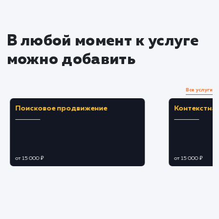
Преимущества
Оптимизация настроек для повышения
производительности и стабильности.
Выявление и исправление потенциальных
уязвимостей в настройках PHP.
ЗАКАЗАТЬ УСЛУГУ
Ограничения
Требует времени на диагностику и
оптимизацию настроек PHP.
Изменения в настройках могут потребовать