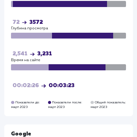
Общая конверсия сайта увеличилась на 27%, что
подтверждает эффективность выбранной страт
и качество выполненных работ.
Прирост по
поведенческим
факторам
Глубина просмотра выросла - до 3,2 страниц.
Время на сайте увеличилось - до 3,23 минут.