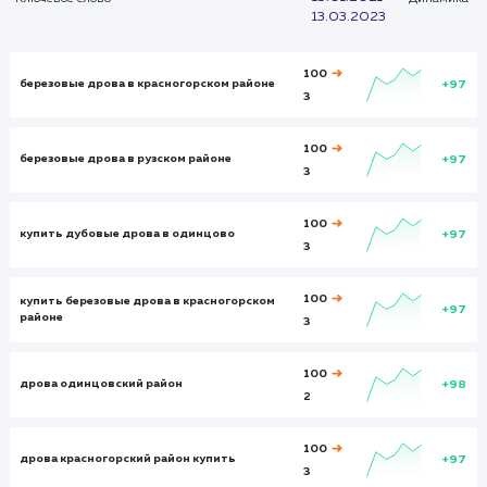
Итого и средние
Визиты
Визи
384
8895
Посетители
Посетите
135
6787
Глубина просмотра
Глуби
2,541
3,231