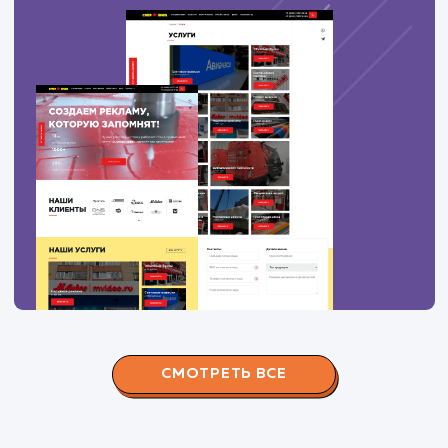
100
дрова красногорский район купить
3
100
купить дрова одинцовский район
6
100
дрова в рузе
3
ПОКАЗАТЬ БОЛЬШЕ
Вас могут