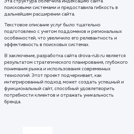
для всех устройств.
Следующим этапом стала верстка на MODX. Благо
этой CMS, мы обеспечили адаптивность дизайна и
гарантировали отличное отображение сайта на
различных платформах. Этот этап требовал
внимательности к деталям и тщательного
тестирования.
Особенностью проекта стало создание поддоменн
системы, где основной домен drova-rub.ru предназн
для Москвы, а поддомены обслуживают города
Московской области и другие крупные города Росс
Эта структура облегчила индексацию сайта
поисковыми системами и предоставила гибкость в
дальнейшем расширении сайта.
Текстовое описание услуг было тщательно
подготовлено с учетом поддоменов и региональны
особенностей, что увеличило его релевантность и