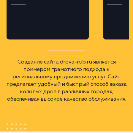
Профессиональная верстка на платформе
MODX, что обеспечило гибкость и
масштабируемость сайта.
Региональная оптимизация
Разработка поддоменов для различных
городов Московской области и крупных
городов России, с учетом геозависимых
запросов.
А еще мы сделали