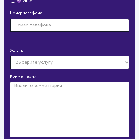
Средняя позиция по запросам
: 6
Конверсия
Позиции
Новых пользовател
+16%
+83%
+8871