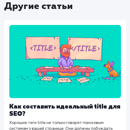
для директорий, чтобы отразить структуру
сайта.
Файлы
: Убедитесь, что URL файлов не
оканчиваются на слэш, чтобы избежать
путаницы.
Часто задаваемые вопросы (FAQ)
Что лучше для SEO: со слэшем или без?
Зависит от структуры вашего сайта. Главное
чтобы было единообразно и правильно
настроено.
Как проверить, правильно ли настроен
мои URL?
Используйте инструменты для ве