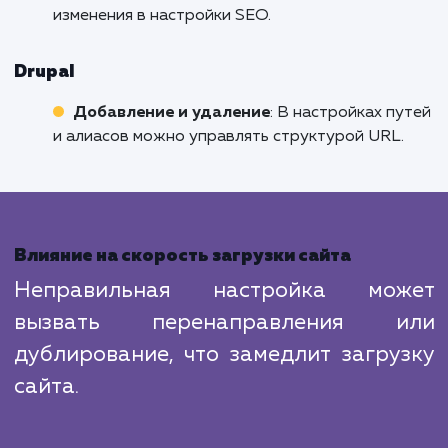
конце URL для директорий, убедитесь, что
канонические URL настроены соответственн
Как добавить или удалить слэш в
различных CMS
WordPress
Добавление
: В настройках постоянных
ссылок можно установить структуру URL со
слэшем на конце.
Удаление
: С помощью плагинов или внесе
изменений в файл
.htaccess
.
Joomla