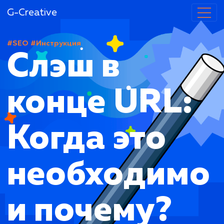
G-Creative
#SEO
#Инструкция
Слэш в
конце URL:
Когда это
необходим