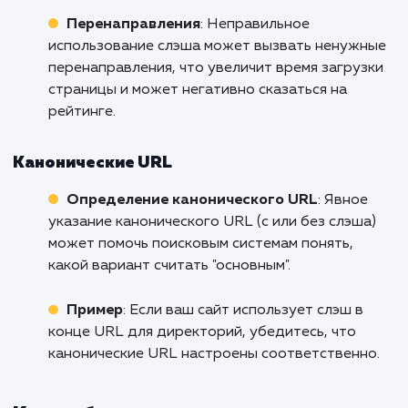
Слэш как директория
: Если используютс
слэши, и они соответствуют директориям на
сервере, это может упростить индексацию 
поисковых роботов, поскольку структура са
становится более понятной.
Проблемы с дублированием
: URL с и без
слэша могут быть восприняты как разные
страницы, что может привести к проблемам 
дублированием контента.
Влияние на рейтинг в поисковых система
Консистентность
: Несоответствие URL
может ввести в заблуждение поисковые
системы и пользователей, снижая доверие к