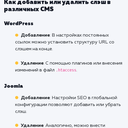
вашему сайту.
Перенаправления
: Неправильное
использование слэша может вызвать ненуж
перенаправления, что увеличит время загру
страницы и может негативно сказаться на
рейтинге.
Канонические URL
Определение канонического URL
: Явно
указание канонического URL (с или без слэш
может помочь поисковым системам понять,
какой вариант считать "основным".
Пример
: Если ваш сайт использует слэш в