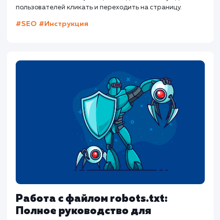
мастеров, такие как Google Search Console, д
анализа структуры URL вашего сайта.
Могу ли я изменить структуру URL без
потери рейтинга?
Да, но следует использо
301-е перенаправление, чтобы сохранить
ссылочный вес.
Другие статьи