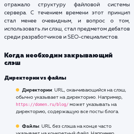
Определение URL со слэшем на конце
: 
заканчивающийся слэшем (наприм
https://domen.ru/page/
), часто указывае
директорию, в то время как URL без слэш
https://domen.ru/p
конце (например,
может указывать на конкретный файл.
Краткая история и обзор
: На з
возникновения веба использование слэш
конце URL было весьма прозаичным — 
отражало структуру файловой сист
сервера. С течением времени этот прин
стал менее очевидным, и вопрос о т
использовать ли слэш, стал предметом деб
среди разработчиков и SEO-специалистов.