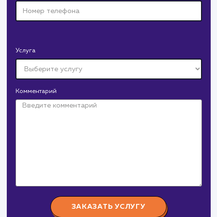
Канонические URL: Что это такое
и почему они важны для SEO?
Канонические URL играют ключевую роль в оптимизаци
вашего сайта для поисковых систем. Эта статья
детально рассматривает, что такое канонические URL,
почему они важны для SEO, как они работают на
мультисайтах и как интегрироваться с инструментами
вебмастера, такими как Яндекс.Вебмастер.
#SEO
#Инструкция