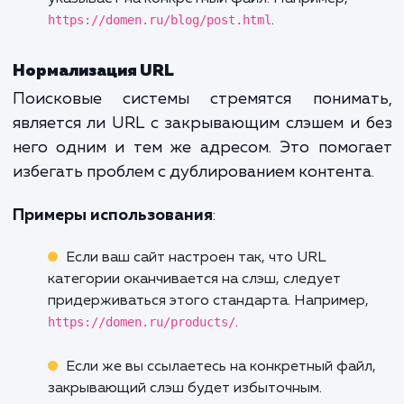
Когда необходим закрывающий
слэш
Директории vs файлы
Директории
: URL, оканчивающийся на сл
обычно указывает на директорию. Например
https://domen.ru/blog/
может указывать на
директорию, содержащую все посты блога.
Файлы
: URL без слэша на конце часто
указывает на конкретный файл. Например,
https://domen.ru/blog/post.html
.
Нормализация URL