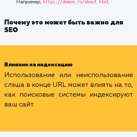
Поисковые системы стремятся понима
является ли URL с закрывающим слэшем и
него одним и тем же адресом. Это помо
избегать проблем с дублированием контент
Примеры использования
:
Если ваш сайт настроен так, что URL
категории оканчивается на слэш, следует
придерживаться этого стандарта. Например
https://domen.ru/products/
.
Если же вы ссылаетесь на конкретный фай
закрывающий слэш будет избыточным.
Например,
https://domen.ru/about.html
.