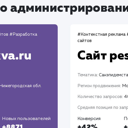
о администрировани
йтов
#Разработка
#Контекстная реклама
сайтов
va.ru
Сайт
pe
Тематика
: Санэпидемст
 Нижегородская обл.
Регион продвижения
: М
Количество запросов
: 
Средняя позиция по зап
Новых пользователей
Конверсия
П
+8871
+42%