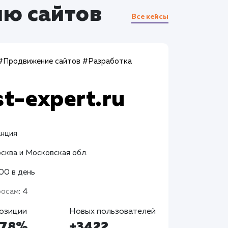
ю сайтов
Все кейсы
#Продвижение сайтов
#Разработка
st-expert.ru
анция
осква и Московская обл.
400 в день
росам
: 4
озиции
Новых пользователей
+78%
+3422