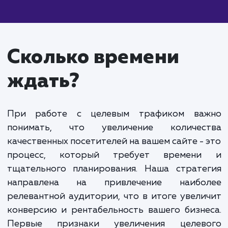
Стоимость услуги "Целевой трафик" начинаетс
40 000 рублей в месяц. Она формируется из дву
ключевых компонентов. Первый - это фиксирова
абонентская плата за услуги. Она покрывает об
работу по настройке и поддержке рекламных
компаний, анализу и улучшению эффективности
продвижения.
Второй компонент - это стоимость привлечен
каждого нового посетителя. В данном случае, мы
говорим о цене за действие пользователя на сайт
Это может быть как звонок, так и заявка или поку
Важно понимать, что вы оплачиваете именно
целевой трафик. Это люди, которые заинтересов
в вашем предложении и готовы совершить нужно
вам действие.