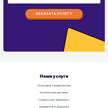
СуперБуква
#реклама #сайт
Изготовление наружной рекламы (объемные буквы,
световые короба, таблички, стенды и тд.)