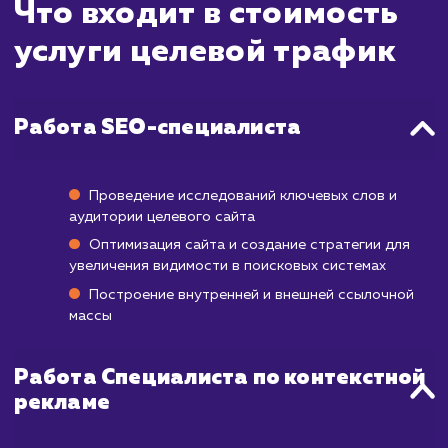
качественных посетителей на вашем сайте -
процесс, который требует времен
тщательного планирования. Наша страте
направлена на привлечение наибо
релевантной аудитории, что в итоге увел
конверсию и рентабельность вашего бизн
Первые признаки увеличения целев
трафика вы сможете наблюдать уже через
месяца после начала работы.
Этот процесс включает в себя оптимиза
ключевых слов, улучшение структуры са
работу с контентом и улучше
пользовательского опыта. На протяже
всего процесса мы постоянно монитори