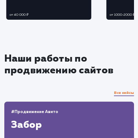
Контент-маркетинг
Создаем привлекательный и полезный
контент, который будет релевантен интереса
вашей целевой аудитории
Продвигаем контент в социальных сетях 
других площадках, где присутствует ваша
целевая аудитория
Анализ результатов и
корректировка стратегии
Регулярно анализируем результаты и
корректируем стратегию для постоянного
увеличения целевого трафика
Предоставляем клиенту отчеты об
эффективности проведенных работ и