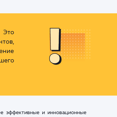
 Это
нтов,
ение
шего
ее эффективные и инновационные