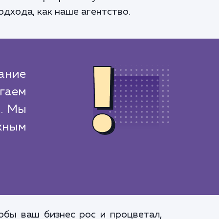
одхода, как наше агентство.
дание
огаем
й. Мы
жным
обы ваш бизнес рос и процветал,