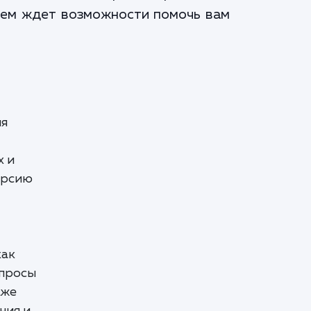
нием ждет возможности помочь вам
ля
х и
ерсию
как
апросы
аже