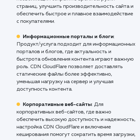
Не позволяйте медленной загрузке са
удерживать ваш бизнес. Свяжитесь с нами
сегодня, чтобы обсудить, как наши услуг
настройке CDN CloudFlare и актива
кеширования могут помочь вашему са
работать быстрее и эффективнее. Дава
вместе сделаем ваш бизнес в Интерн
успешнее!
Кому подходит данный продукт?
Онлайн-магазины
: Настройка CDN
CloudFlare и включение кеширования являют
важными инструментами для онлайн-магазин
позволяющим сократить время загрузки