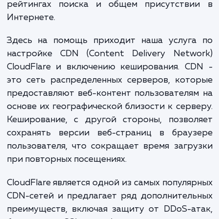
вашим бизнесом. Медленная загрузка мо
снизить конверсию и увеличить отказы, ч
свою очередь может негативно сказатьс
рейтингах поиска и общем присутстви
Интернете.
Здесь на помощь приходит наша услуга
настройке CDN (Content Delivery Netwo
CloudFlare и включению кеширования. C
это сеть распределенных серверов, кот
предоставляют веб-контент пользователя
основе их географической близости к серв
Кеширование, с другой стороны, позвол
сохранять версии веб-страниц в брауз
пользователя, что сокращает время загр