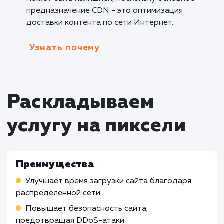
настройка CDN CloudFlare и включение
кеширования помогут сократить время загру
повысить безопасность и общую
производительность сайта.
Кому не подходит данный продук
Локальные веб-сайты с ограниченной
аудиторией
: Для веб-сайтов, ориентирова
на ограниченную географическую зону или
небольшую аудиторию, настройка CDN
CloudFlare может быть менее необходимой, 
как основные преимущества связаны с
оптимизацией доставки контента на глобал
уровне.
Интранет-порталы и внутренние систе