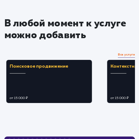
Преимущества
Улучшает время загрузки сайта благодаря
распределенной сети.
Повышает безопасность сайта,
предотвращая DDoS-атаки.
ЗАКАЗАТЬ УСЛУГУ
Ограничения
Требует тщательной настройки и
обслуживания для поддержания
эффективности.
Возможны проблемы с совместимостью или
переадресацией при неправильной настройке.