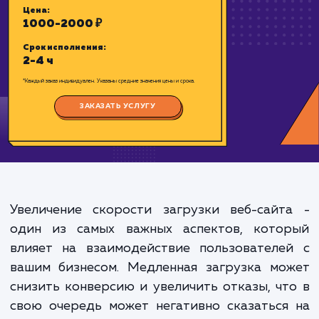
проверенной технологии – CDN Cloud 
Цена:
1000-2000 ₽
Срок исполнения:
2-4 ч
*Каждый заказ индивидуален. Указаны средние значения цены и срока.
Увеличение скорости загрузки веб-сайт
ЗАКАЗАТЬ УСЛУГУ
один из самых важных аспектов, кото
влияет на взаимодействие пользователе