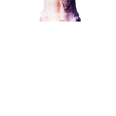
Контекстная реклама
Поисковое продвижение
Социальный маркетинг
Разработка и развитие
Администрирование сайта
Кейсы
от 15 000 ₽
Отзывы
Блог
Контакты
8 (800) 551-25-07
info@g-creative.ru