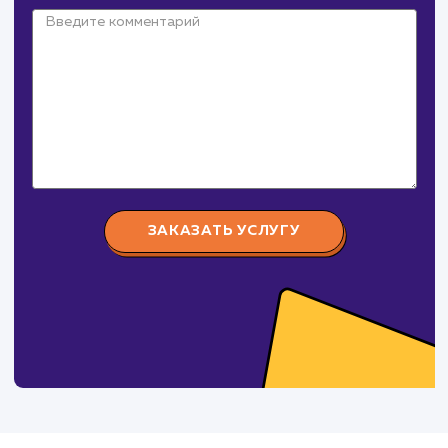
Давайте
поработаем вмест
Заполните бриф и мы свяжемся с вами в ближайшее
время
Ваше имя
Предпочтительный способ связи
Телеграм
Телефон
WhatsApp
Email