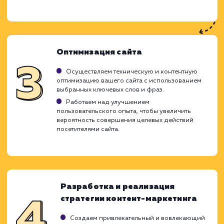
Ход работ
Оплата за лиды - это эффективный подх
SEO, который позволяет вам оплачив
только те результаты, которые реал
приводят к обращениям потенциаль
клиентов. Наша команда внедряет стратег
тактики, которые направлены
максимизацию количества качественных л