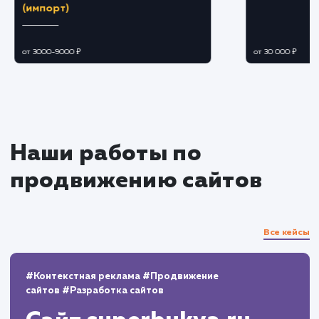
Разработка и реализация
стратегии контент-маркетинга
Создаем привлекательный и вовлекающи
контент, который отвечает запросам и
интересам вашей целевой аудитории.
Распространяем контент через различны
каналы для увеличения охвата и привлечени
новых пользователей.
Мониторинг и анализ
Осуществляем непрерывный мониторинг 
анализ работы сайта, количество и качество