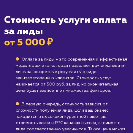
заинтересованы в вашем продукте или услуг
оплата за лиды - это превосходный вариант.
Кому не подходит данный продук
Брендам, которые предпочитают
массовую рекламу
: Если ваша стратегия
маркетинга основана на широком охвате и в
ищете конкретные лиды, услуга "Оплата за
лиды" может быть не так эффективна.
Компаниям с ограниченным бюджетом
:
Несмотря на то, что оплата за лиды может 
более экономичной на долгосрочной
перспективе, она может потребовать
значительных первоначальных вложений.