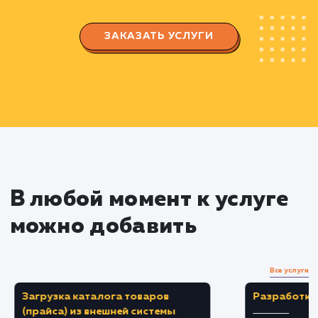
выбрать наиболее эффективные ключевые
слова и фразы.
Создаем семантическое ядро, которое буд
использоваться для оптимизации сайта и
написания контента.
Оптимизация сайта
Осуществляем техническую и контентную
оптимизацию вашего сайта с использованием
выбранных ключевых слов и фраз.
Работаем над улучшением
пользовательского опыта, чтобы увеличить
вероятность совершения целевых действий
посетителями сайта.