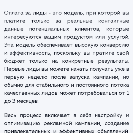
В первую очередь, стоимость зависит от
сложности получения лида. Если ваш бизнес
находится в высококонкурентной нише, где
стоимость клика в PPC каналах высока, стоимост
лида соответственно увеличится. Также цена мо
варьироваться в зависимости от требуемого
качества лида: чем выше требования к
потенциальному клиенту, тем больше затрат
требуется на его привлечение.
Мы всегда готовы предложить индивидуальные условия
оплаты и подобрать оптимальный вариант, исходя из
особенностей вашего бизнеса, чтобы достижение целей 
максимально эффективным и выгодным для вас.
ЗАКАЗАТЬ УСЛУГИ