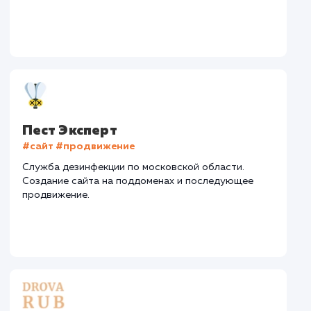
Количество запросов
: 150 в день
Средняя позиция по запросам
: 6
Конверсия
Позиции
Новых пользовател
+16%
+83%
+8871