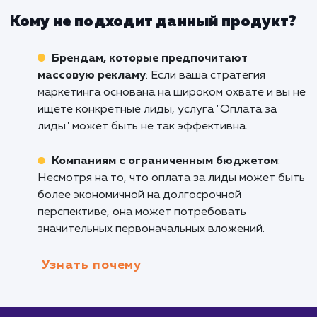
Бизнесам с моделью B2B или B2C
: Если
ваша компания работает в сфере B2B или B
оплата за лиды может быть отличным спосо
повысить эффективность ваших маркетинго
усилий, увеличив при этом конверсию.
Компаниям, стремящимся оптимизирова
свои маркетинговые расходы
: Услуга "Опл
за лиды" позволяет вам платить только за
реальные контакты потенциальных клиентов
что делает маркетинг более целевым и
экономичным.
Предприятиям, нуждающимся в
качественных клиентах
: Если вы хотите
привлечь клиентов, которые действительно