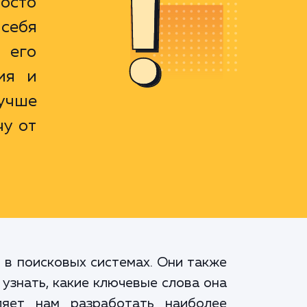
росто
себя
 его
ия и
учше
у от
 в поисковых системах. Они также
узнать, какие ключевые слова она
ляет нам разработать наиболее