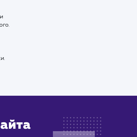
 и
ого.
и.
сайта