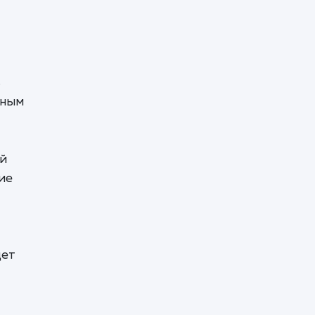
ь
чным
ый
ие
дет