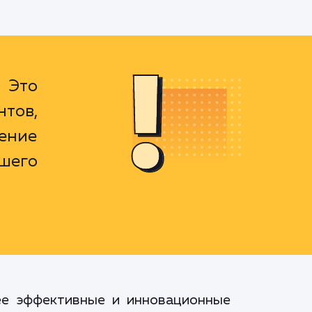
 Это
нтов,
ение
шего
ее эффективные и инновационные