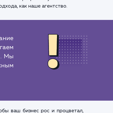
одхода, как наше агентство.
дание
огаем
й. Мы
жным
обы ваш бизнес рос и процветал,