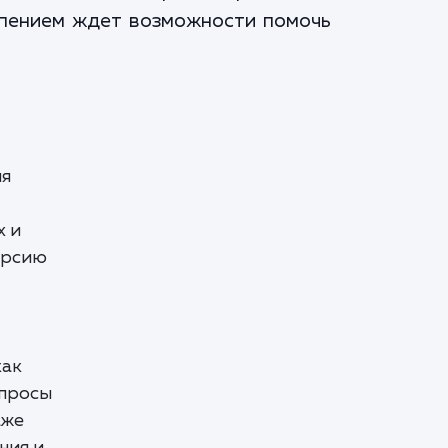
рпением ждет возможности помочь
ля
х и
ерсию
как
апросы
аже