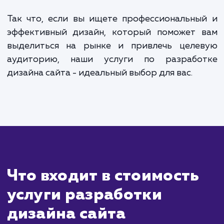
Разработка дизайна сайта - проц
тщательного планирования и творчест
которое может занять от нескольких недел
нескольких месяцев. Всё зависит от об
работ и сложности проекта.
Первые макеты дизайна обычно будут го
через 1-2 недели после утверждения конце
и структуры сайта. Дизайн сайта станов
видимым для вас на этапе презента
макетов, и с этого момента вы начина
видеть первые результаты нашей работы.
Важно помнить, что качество диза
напрямую влияет на пользовательский оп
общее впечатление о вашем сайте. Поэт