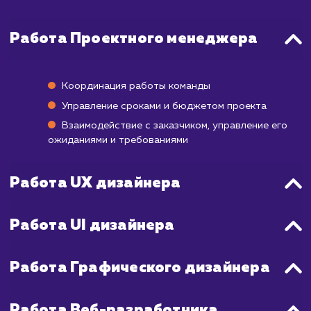
несмотря на то, что этот процесс может за
некоторое время, он важен для достиже
ваших бизнес-целей.
На протяжении всего процесса мы работ
над улучшением дизайна, опираясь на в
отзывы и пожелания. Это означает, чт
каждой неделей сайт будет всё ближ
идеальному варианту, который удовлетв
ваши ожидания.
Так что, если вы ищете профессиональн
эффективный дизайн, который поможет 
выделиться на рынке и привлечь целе
аудиторию, наши услуги по разрабо