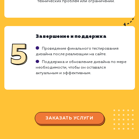
Анализ и планирование
Изучение вашего бренда, целей бизнеса,
аудитории и конкурентов.
Определение структуры сайта, ключевых
элементов и пользовательского пути.
Создание общего стиля дизайна, который
будет соответствовать вашему бренду и
привлекать вашу целевую аудиторию.
Создание концепции и дизайна
Создание и обсуждение прототипов и
макетов страниц.