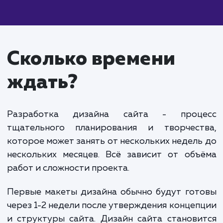
Средний дизайн сайта:
От 70 000 до 150 0
рублей. Включает разработку более сложного и
персонализированного дизайна сайта, включая
дополнительные страницы и элементы.
Комплексный дизайн сайта:
От 150 000 руб
и выше. Включает разработку уникального и
высококачественного дизайна сайта, интеграцию
брендом, разработку интерфейсов и
пользовательского опыта.
Уточнение стоимости разработки дизайна сайта требуе
детального обсуждения ваших требований и целей проек
Мы готовы обсудить ваши потребности и предложить
индивидуальную оценку стоимости, которая будет
соответствовать вашим требованиям.
Обратите внимание, что указанные цены являются