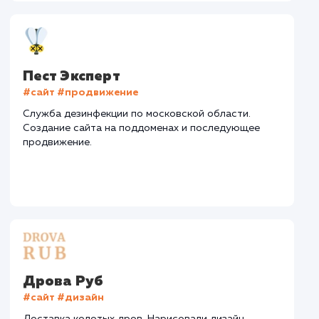
Средняя позиция по запросам
: 5
Конверсия
Позиции
Новых пользовател
+15%
+25%
+423