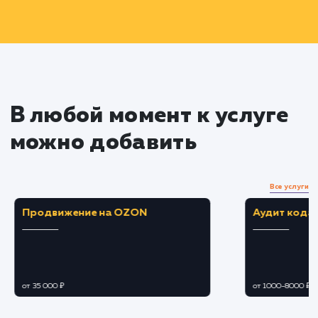
Выбор цветовой палитры, шрифтов и друг
визуальных элементов.
Разработка пользовательского интерфейс
включая навигацию, формы и кнопки.
Верификация и корректировка
Проведение юзабилити-тестирования для
проверки удобства и понятности дизайна.
Внесение корректировок в дизайн на
основе обратной связи и результатов
тестирования.
Подготовка дизайна к передаче в вёрстку.