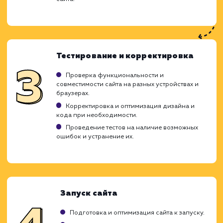
Наша команда выполняет как разработку
ключ, так и расширяет уже создан
продукты. Мы ориентированы на развити
внедрение современных технологий, предл
клиентам готовый работоспособный са
идеально вписывающийся в необходи
воронку продаж. В команде работ
грамотные аналитики, дизайнер
программисты, которые сообща созд
качественные ресурсы.
Определение требований и
планирование
Встреча с клиентом для обсуждения целей и