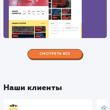
#Контекстная реклама
#Продвижение
сайтов
#Разработка сайтов
Сайт
superbukva.ru
Тематика
: Наружная реклама
Регион продвижения
: Нижний Новгород и
Нижегородская обл.
Количество запросов
: 150 в день
Средняя позиция по запросам
: 6
Конверсия
Позиции
Новых пользовател
+16%
+83%
+8871