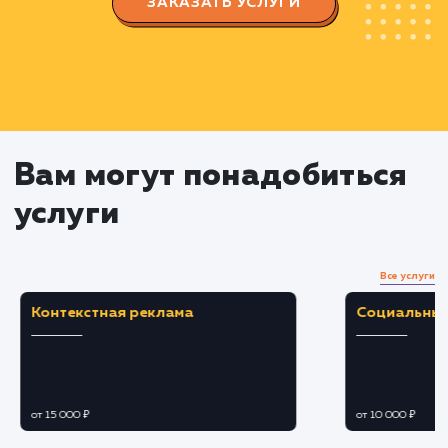
Тестирование и корректировка
Проверка функциональности и
совместимости сайта на разных устройствах и
браузерах.
Корректировка и оптимизация дизайна и
кода при необходимости.
Проведение тестов на наличие возможных
ошибок и устранение их.
Запуск сайта
Подготовка и оптимизация сайта к запуск
Регистрация сайта в поисковых системах.
Мониторинг и анализ деятельности сайта