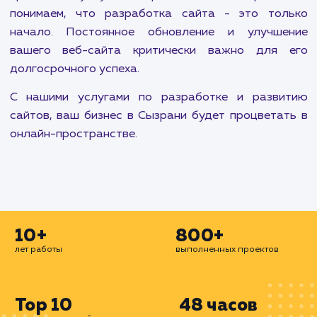
Каждый проект начинается с глубокого поним
вашего бизнеса, ваших целей и вашей цел
аудитории. Мы тщательно планируем каждый
процесса разработки, чтобы создать сайт, кот
отражает ваш бренд, привлекает вашу цел
аудиторию и стимулирует конверсии.
Наша команда в Сызрани сосредоточена
создании инновационных и эффективных 
сайтов с использованием передовых технолог
практик. Мы предлагаем адаптивную вёрстку
обеспечения наилучшего отображения ва
сайта на различных устройствах.
В дополнение к разработке веб-сайтов, мы т
предлагаем услуги по их развитию и поддержке