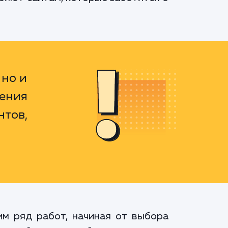
 но и
ения
нтов,
им ряд работ, начиная от выбора