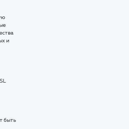
ую
ные
ества
ых и
SSL
т быть