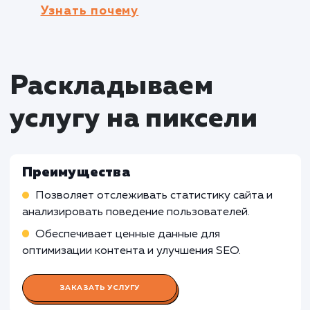
Оффлайн бизнесы
: Установка счетчика
Яндекс.Метрики может быть менее полезно
для оффлайн бизнесов, которые не имеют в
сайта или не основывают свою деятельность
онлайн-присутствии. В таких случаях,
альтернативными решениями могут быть
использование инструментов для анализа
посещаемости оффлайн точек продаж или
клиентских опросов.
Сайты с низкой посещаемостью
: Устано
счетчика Яндекс.Метрики может быть менее
эффективной для сайтов с очень низкой
посещаемостью, где статистические данные
могут быть ограниченными или недостаточн
репрезентативными. В таких случаях,
рекомендуется использовать альтернативн