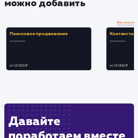
Обеспечивает ценные данные для
оптимизации контента и улучшения SEO.
ЗАКАЗАТЬ УСЛУГУ
Ограничения
Требует определенных навыков для
корректной настройки и интерпретации данных
Некоторые пользователи могут использоват
блокировщики, что влияет на точность данных.
ХОЧУ ДРУГУЮ УСЛУГУ