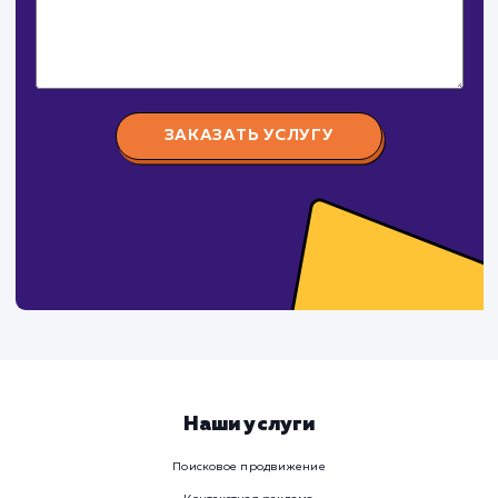
Давайте
поработаем вмест
Заполните бриф и мы свяжемся с вами в ближайшее
время
Ваше имя
Предпочтительный способ связи
Телеграм
Телефон
WhatsApp
Email
Viber
Номер телефона