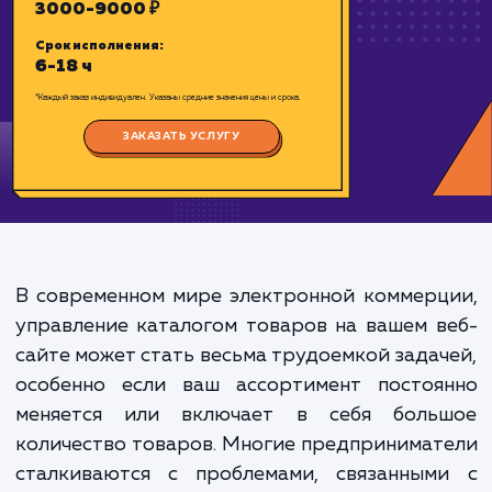
Цена:
3000-9000 ₽
Срок исполнения:
6-18 ч
*Каждый заказ индивидуален. Указаны средние значения цены и срока.
ЗАКАЗАТЬ УСЛУГУ
В современном мире электронной коммер
управление каталогом товаров на вашем 
сайте может стать весьма трудоемкой зада
особенно если ваш ассортимент постоя