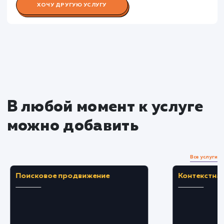
Раскладываем
услугу на пиксели
Преимущества
Синхронизация каталога товаров с внешней
системой для всегда актуальной информации.
Автоматизация процесса обновления
товаров, экономия времени и ресурсов.
ЗАКАЗАТЬ УСЛУГУ
Ограничения