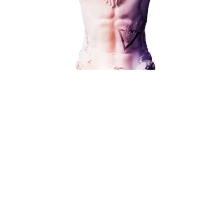
Наши услуги
В любой момент к у
Поисковое продвижение
Контекстная реклама
можно добавить
Социальный маркетинг
Разработка и развитие
Администрирование сайта
Поисковое продвижение
Кейсы
Отзывы
Блог
от 15 000 ₽
Контакты