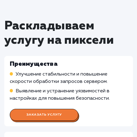
кэширование, что улучшает скорость и
производительность приложений.
Кому не подходит данный продук
Малые статические веб-сайты
: Если веб
сайт является простым, статическим и имеет
небольшую нагрузку, то сложные настройки
возможности сервера NGINX могут быть
излишними. В таких случаях, стандартные
настройки веб-сервера могут быть
достаточными.
Использование других серверов
: Если
организация уже использует другие серверы
связанные с NGINX, то аудит настроек серв
NGINX может быть несоответствующим. В