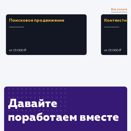
Выявление и устранение уязвимостей в
настройках для повышения безопасности.
ЗАКАЗАТЬ УСЛУГУ
Ограничения
Необходимо время для диагностики и
оптимизации конфигураций NGINX.
Некоторые изменения могут потребовать
перезагрузки или простоя сервера.
ХОЧУ ДРУГУЮ УСЛУГУ