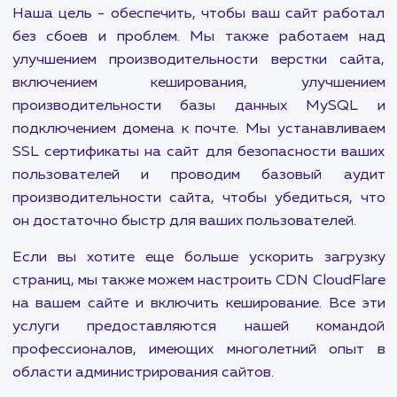
каталога во внешнюю систему. Кроме того
предоставляем услуги по подключению ф
комментирования на сайт, установке онлайн ча
виджета расчета доставки, а также включ
оплаты на сайте.
Наша команда экспертов также поможет вста
карту с адресом на сайт, разработать калькуля
верстать адаптивные email письма для рассыло
также установить Google Analytics, пик
Facebook и другие инструменты для отслежив
действий посетителей. Мы также занима
лечением сайта от вирусов и проведен
различных аудитов, включая аудит наст
сервера NGINX, аудит настроек PHP и аудит 
CMS.