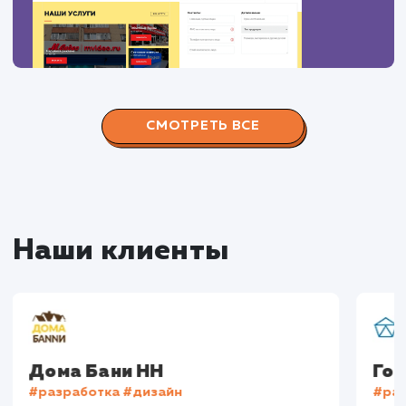
Сайт
superbukva.ru
Тематика
: Наружная реклама
Регион продвижения
: Нижний Новгород и
Нижегородская обл.
Количество запросов
: 150 в день
Средняя позиция по запросам
: 6
Конверсия
Позиции
Новых пользовател
+16%
+83%
+8871