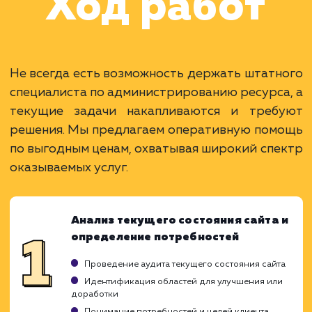
Наши клиенты
Дома Бани НН
#разработка #дизайн
В сфере строительства деревянных домов
более 15 лет. Задача: создать новый сайт с
последующим продвижением.