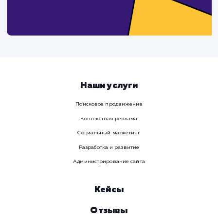
Давайте
поработаем вмест
Заполните бриф и мы свяжемся с вами в ближайшее
время
Ваше имя
Предпочтительный способ связи
Телеграм
Телефон
WhatsApp
Email