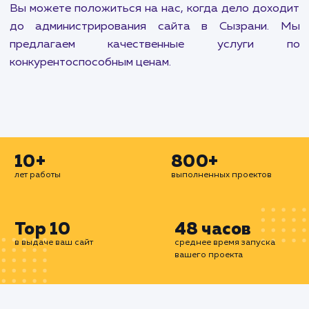
Наша цель - обеспечить, чтобы ваш сайт раб
без сбоев и проблем. Мы также работаем
улучшением производительности верстки са
включением кеширования, улучшен
производительности базы данных MySQ
подключением домена к почте. Мы устанавли
SSL сертификаты на сайт для безопасности в
пользователей и проводим базовый ау
производительности сайта, чтобы убедиться,
он достаточно быстр для ваших пользователей.
Если вы хотите еще больше ускорить загр
страниц, мы также можем настроить CDN CloudF
на вашем сайте и включить кеширование. Все
услуги предоставляются нашей коман
профессионалов, имеющих многолетний оп