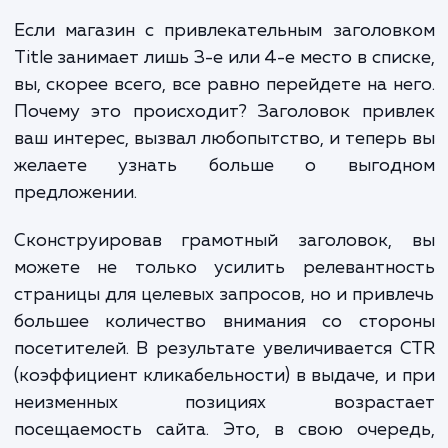
влияет на кликабельность сайта в поиске, 
значит, и на посещаемость.
Для чего он нужен?
Основная цель мета-тега title заключает
тонкой настройке страницы для определе
ключевых фраз, что способствует увелич
кликабельности в результатах поиско
выдачи. Если вы когда-либо искали товар
покупки, то наверняка вводили запрос в Go
или Яндекс и быстро просматривали первы
результатов, выданные системой, не так
Заголовки, содержащие ваш запрос (обы