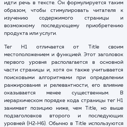
быть схожи по содержанию, но при этом
дублировать друг друга полностью. Тег T
служит инструментом для поисковых робо
помогая им оценить, насколько информаци
странице соответствует конкретному запр
Он специфичен для поисковых систем и вид
выдаче таких поисковиков, как Яндек
Google. В отличие от него, заголовок
становится видимым пользователям тол
после того, как они переходят на с
страницу.
Заголовок H1 указывает, о чем конкретно б
идти речь в тексте. Он формулируется т
образом, чтобы стимулировать читател