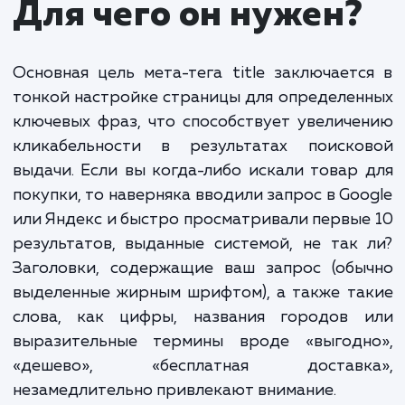
фиксируется онлайн-сервисами SEO-анал
индексируется поисковыми роботами и
учитывается при ранжировании
подтягивается в социальные сети в момен
репоста или при добавлении ссылки в соцсе
заполняется вручную (через поля мета-тег
специальные SEO-плагины) или автоматичес
выводится в результатах выдачи поисков
систем как заголовок сниппета — короткого
описания