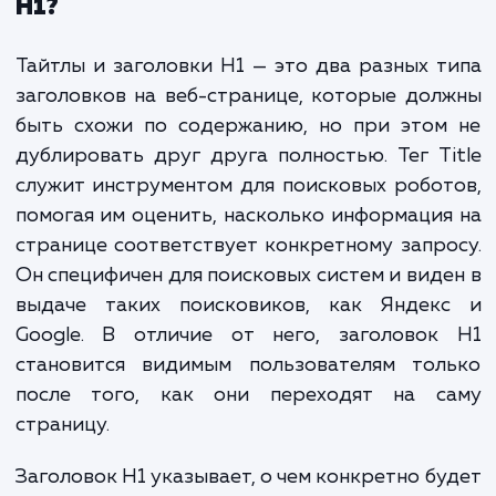
Также стоит отметить, что крупные поиск
системы, такие как Google и Яндекс, акт
анализируют ваш тег title, чтобы выяснит
чём именно идёт речь на странице. Возмо
это и является одной из причин, поч
существует определенная корреляция ме
использованием ключевых слов в заголо
страницы и её позициями в результа
поисковой выдачи.
В чём разница между тегами title 
H1?
Тайтлы и заголовки H1 — это два разных 
заголовков на веб-странице, которые до