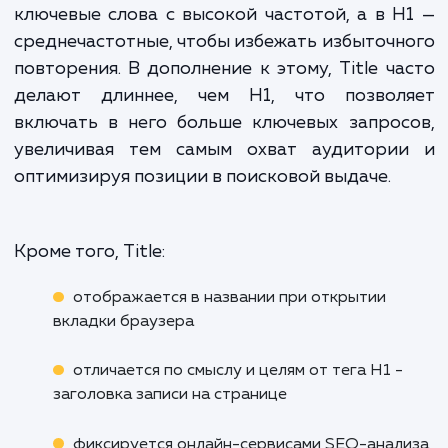
изучению содержимого страниц
возможному последующему приобрете
продукта или услуги.
Тег H1 отличается от Title св
местоположением и функцией. Этот загол
первого уровня располагается в основ
части страницы и, хотя он также учитыва
поисковыми алгоритмами при определе
ранжирования и релевантности, его вли
оказывается менее существенным
иерархическом порядке кода страницы те
занимает позицию ниже, чем Title, но 
подзаголовков второго и последую
уровней (H2-H6). Обычно в Title использу