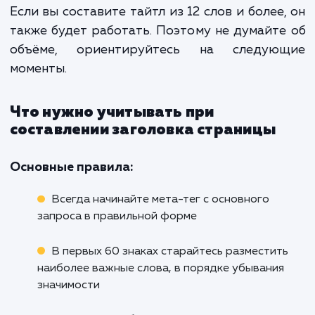
тега для Яндекс и Гугл
Максимально допустимая длина title – до
символов с пробелами или около 20 сл
Причём Яндекс и Гугл будут учитывать ка
слово. Но в поисковой выдаче заголо
страницы обрезается.
Для Яндекс будут видны только 56 символо
учётом пробелов и 3-х точек.
Google начинает обрезать теги заголовк