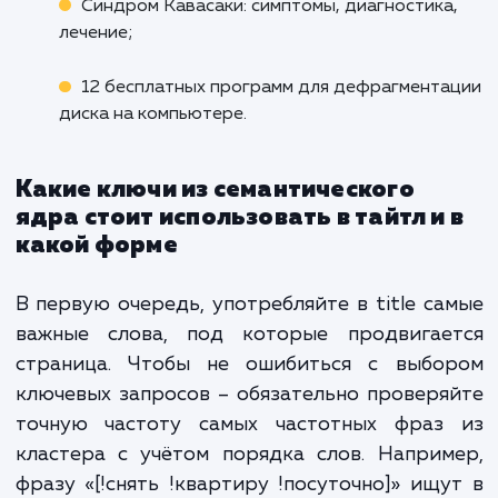
цена [альтернативное название категори
интернет-магазине [название магазина].
Под альтернативным названием катего
подразумевается:
транслит бренда (один раз указываете на
английском, второй – на русском)
синоним (например, ноутбук – лэптоп)
название в другом числе, с измененным
предлогом или в другой форме.
Несколько примеров: