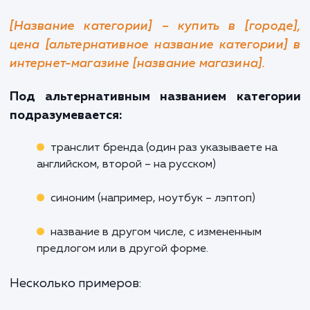
случае, если запрос геозависимый )
второстепенного ключа или синонима
бренда или адреса сайта.
В общем виде шаблон выглядит та
образом:
Главный ключ + важный запрос из хвост
топоним + второстепенный ключ из хвос
другая форма главного ключа (словофор
синоним, транслитерация) + добавоч
слова | Бренд (сайт)
Пример: