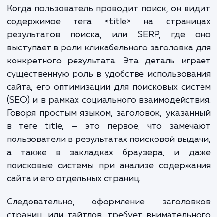
неотъемлемой частью процесса поиско
оптимизации. Он служит для определе
заголовка веб-страницы, создан для то
чтобы точно и лаконично характеризов
содержание страницы. Зачастую заголов
обозначенный тегом title, рассматривается
ключевой аспект в продвижении веб-сай
рамках SEO.
Когда пользователь проводит поиск, он в
содержимое тега <title> на страни
результатов поиска, или SERP, где 
выступает в роли кликабельного заголовка
конкретного результата. Эта деталь иг
существенную роль в удобстве использов