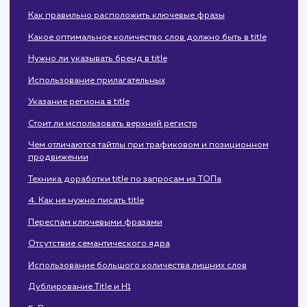
Стоп-слова и символы
Особенности составления title для разных страниц
Какие ключи из семантического ядра стоит использовать
в тайтл и в какой форме
Оценка конкурентности запроса
Как правильно расположить ключевые фразы
Какое оптимальное количество слов должно быть в title
Нужно ли указывать бренд в title
Использование прилагательных
Указание региона в title
Стоит ли использовать верхний регистр
Чем отличаются тайтлы при трафиковом и позиционном
продвижении
Техника доработки title по запросам из ТОПа