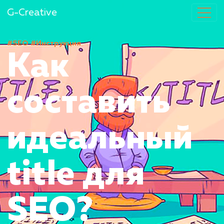
G-Creative
#SEO
#Инструкция
Как
составить
идеальный
title для