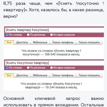
Столы для кухни — купить в Сургуте в
интернет-магазине «СургутМебель».
Ноутбуки Samsung купить в Хабаровске, 
ноутбука Самсунг в интернет-магазине |
«Пчёлка»
Для карточек товара
Title для карточек товара тоже автоматич
генерируется по шаблону:
[Название товара] — купить + регион по 
… руб.
Дополнительно может использоваться сл
«цена» в разных вариациях (по низк