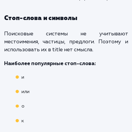
объёме, ориентируйтесь на следую
моменты.
Что нужно учитывать при
составлении заголовка страницы
Основные правила:
Всегда начинайте мета-тег с основного
запроса в правильной форме
В первых 60 знаках старайтесь разместит
наиболее важные слова, в порядке убывани
значимости