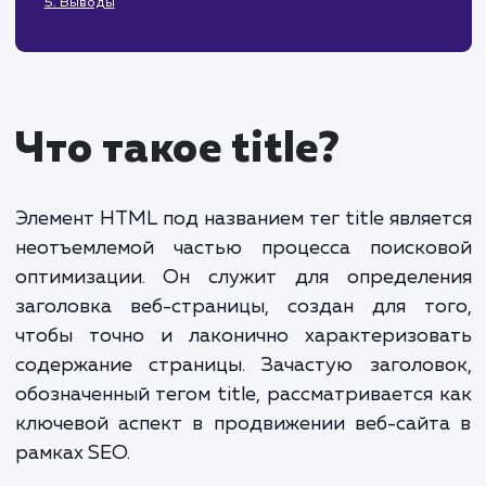
4. Как не нужно писать title
Переспам ключевыми фразами
Отсутствие семантического ядра
Использование большого количества лишних слов
Дублирование Title и H1
5. Выводы
Что такое title?
Элемент HTML под названием тег title явля