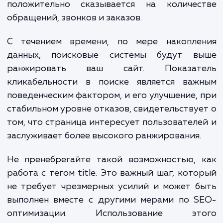
выделенные жирным шрифтом), а также т
слова, как цифры, названия городов 
выразительные термины вроде «выгодн
«дешево», «бесплатная доставк
незамедлительно привлекают внимание.
Если магазин с привлекательным заголо
Title занимает лишь 3-е или 4-е место в спи
вы, скорее всего, все равно перейдете на н
Почему это происходит? Заголовок прив
ваш интерес, вызвал любопытство, и тепер
желаете узнать больше о выгод
предложении.
Сконструировав грамотный заголовок,
можете не только усилить релевантно