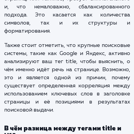
сайта, его оптимизации для поисковых си
(SEO) и в рамках социального взаимодейст
Говоря простым языком, заголовок, указа
в теге title, — это первое, что замеч
пользователи в результатах поисковой выд
а также в закладках браузера, и д
поисковые системы при анализе содержа
сайта и его отдельных страниц.
Следовательно, оформление заголов
страниц, или тайтлов, требует вниматель
и, что немаловажно, сбалансированн
подхода. Это касается как количес
символов, так и их структур
форматирования.