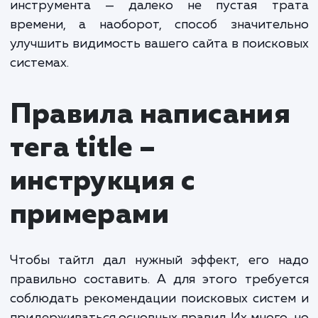
страницы для целевых запросов, но и прив
большее количество внимания со стор
посетителей. В результате увеличивается
(коэффициент кликабельности) в выдаче, и
неизменных позициях возраст
посещаемость сайта. Это, в свою очере
положительно сказывается на количес
обращений, звонков и заказов.
С течением времени, по мере накопле
данных, поисковые системы будут в
ранжировать ваш сайт. Показат
кликабельности в поиске является важ
поведенческим фактором, и его улучшение,
стабильном уровне отказов, свидетельству