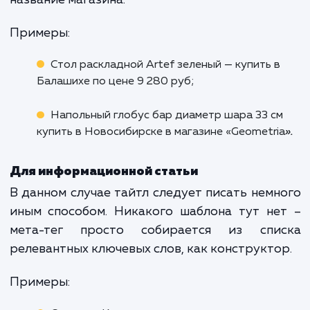
Юридические услуги в Воронеже.
«Бюрократ».
Для категорий
Title для категорий прописывается
определенному шаблону. Причем для раз
категорий шаблон может отличаться.
Универсального варианта не существует, 
качестве хороших примеров подой
следующие формулы:
[Название категории] – купить в [город
интернет-магазин [название магазина];
[Название категории] – купить в [горо