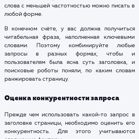
выгодной) и в конце тайтла добавлят
название магазина.
Примеры:
Стол раскладной Artef зеленый — купить 
Балашихе по цене 9 280 руб;
Напольный глобус бар диаметр шара 33 с
купить в Новосибирске в магазине «Geometr
Для информационной статьи
В данном случае тайтл следует писать нем
иным способом. Никакого шаблона тут н
мета-тег просто собирается из спи