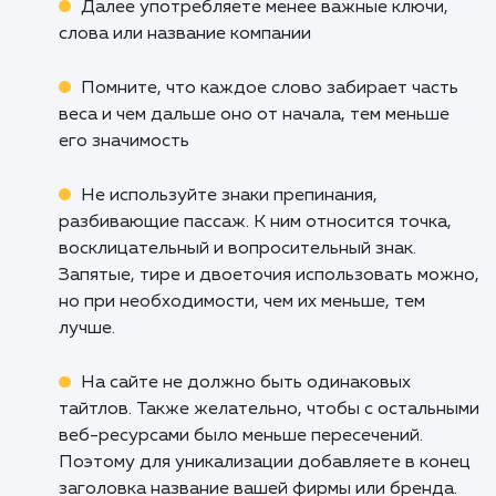
поисковой выдаче длиннее 50–60 символ
(Ну, на самом деле размер зависит от пиксе
но практика показывает что чаще всего это
раз 50–60 символов). Так что не делайт
длиннее.
Оптимальным размером для мета-т
считается – 60-70 символов с пробелами 
слов).
Но это скорее рекомендация, чем прави
Если вы составите тайтл из 12 слов и более
также будет работать. Поэтому не думайт