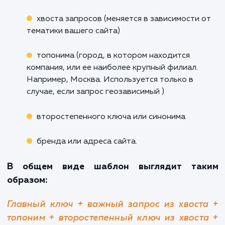
запятой
тире (длинное и короткое)
двоеточия
вертикального разделителя |
Точка, восклицательный и вопроситель
знак разбивают пассаж. Есть метод
продвижения, когда тайтл собирается
нескольких пассажей. Таким образом, м
продвинуть в ТОП-10 даже близкие клас
на одной странице, но для его реализа
требуется глубокое понимание интента и оп