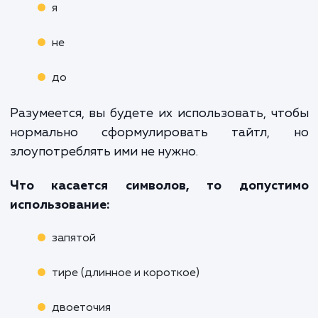
Далее употребляете менее важные ключи
слова или название компании
Помните, что каждое слово забирает час
веса и чем дальше оно от начала, тем меньш
его значимость
Не используйте знаки препинания,
разбивающие пассаж. К ним относится точка
восклицательный и вопросительный знак.
Запятые, тире и двоеточия использовать мо
но при необходимости, чем их меньше, тем
лучше.
На сайте не должно быть одинаковых
тайтлов. Также желательно, чтобы с осталь
веб-ресурсами было меньше пересечений.