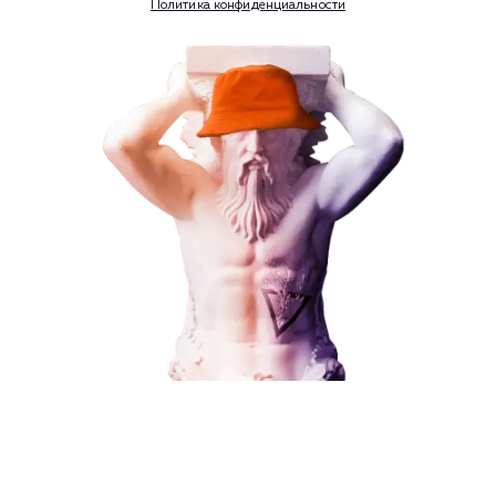
Контекстная реклама
Социальный маркетинг
Разработка и развитие
Администрирование сайта
Кейсы
Отзывы
Блог
Контакты
8 (800) 551-25-07
info@g-creative.ru