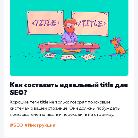
AdWords
Ahrefs
Analitics
API
CTR
Как составить идеальный title дл
SEO?