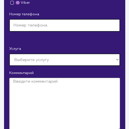
Давайте
поработаем вмест
Заполните бриф и мы свяжемся с вами в ближайшее
время
Ваше имя
Предпочтительный способ связи
Телеграм
Телефон
WhatsApp
Email