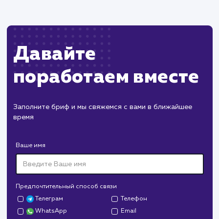
Секреты эффективного Meta
Description: Что это такое и как
его использовать?
Meta Description играет важную роль в привлечении
посетителей с поисковых систем. В этом руководстве в
узнаете, как правильно составить и оптимизировать
Meta Description для увеличения CTR и улучшения
видимости вашего сайта в поисковой выдаче. Мы
рассмотрим принципы работы, распространенные
ошибки и инструменты для работы с Meta Description.
#SEO
#Инструкция