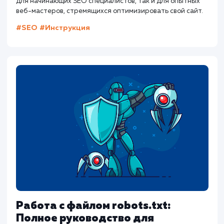
Слэш в конце URL: Когда это
необходимо и почему?
Статья исследует использование слэша в конце URL и е
влияние на SEO. В статье также представлены
практические рекомендации по настройке различных
CMS, таких как WordPress, Joomla, и Drupal. Полезно как
для начинающих SEO специалистов, так и для опытных
веб-мастеров, стремящихся оптимизировать свой сайт
#SEO
#Инструкция