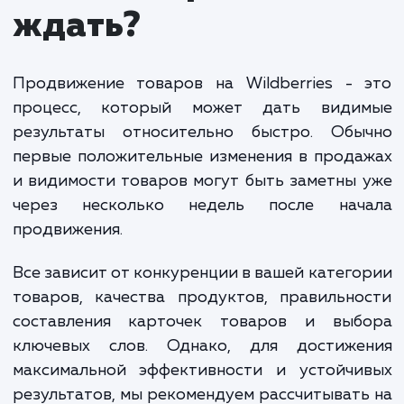
маркетплейсе стартуют от 35 000 рублей в меся
Наши специалисты работают над оптимизацие
карточек товаров, управлением рекламными
кампаниями и оценкой эффективности применяем
маркетинговых стратегий для достижения
оптимальных результатов.
Стоимость услуг может колебаться в зависим
от ряда факторов, включая ассортимент товаров
конкурентность ниши, объем требуемых работ и
другие параметры. Всегда предоставляем полны
отчеты о проделанной работе и достигнутых
результатах для полной прозрачности процесса.
Продвижение на Wildberries позволит вашему бизнесу
увеличить охват аудитории и повысить продажи, а наша
команда сделает все возможное, чтобы процесс был