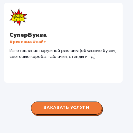
Дома Бани НН
#разработка #дизайн
В сфере строительства деревянных домов более
15 лет. Задача: создать новый сайт с последующим
продвижением.
Городские окна
#разработка #продвижение
Производство пластиковых окон с 2006 г. Задача: