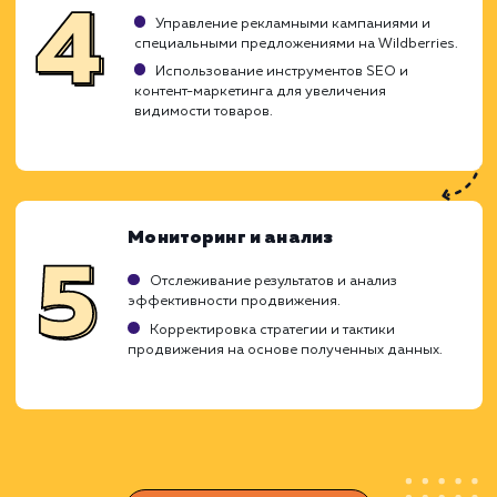
и играет важную роль в достижении цел
повышения видимости ваших товаров
Wildberries и увеличения продаж.
используем проверенные методик
индивидуальный подход к каждому проек
что обеспечивает максималь
эффективность продвижения.
Анализ и исследование
Изучение специфики рынка и ассортимента
Wildberries.
Исследование конкурентов и популярных
товаров в вашей категории.
Анализ текущего положения ваших товаров 