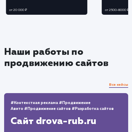
оптимизации названия и описания товаров.
Работа с фотографиями и другими
визуальными элементами карточек товаров.
Оптимизация цен и других коммерческих
параметров.
Продвижение и маркетинг
Управление рекламными кампаниями и
специальными предложениями на Wildberrie
Использование инструментов SEO и
контент-маркетинга для увеличения
видимости товаров.