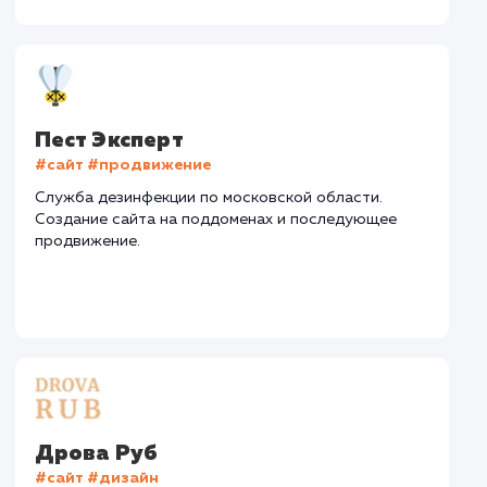
Регион продвижения
: Москва и Московская обл.
Количество запросов
: 690 в день
Средняя позиция по запросам
: 4
Конверсия
Позиции
Новых пользовател
+27%
+92%
+6787